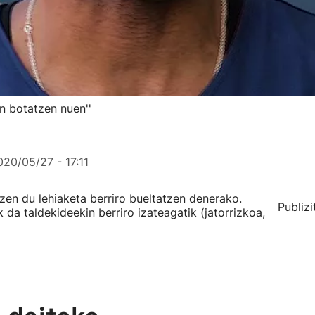
an botatzen nuen''
020/05/27 - 17:11
zen du lehiaketa berriro bueltatzen denerako.
Publizi
 da taldekideekin berriro izateagatik (jatorrizkoa,