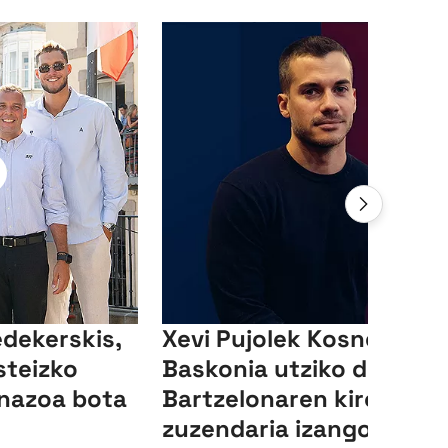
edekerskis,
Xevi Pujolek Kosner
steizko
Baskonia utziko du, eta
inazoa bota
Bartzelonaren kirol
zuzendaria izango da