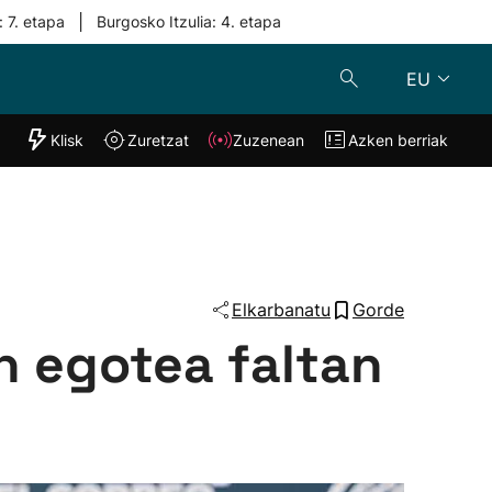
|
: 7. etapa
Burgosko Itzulia: 4. etapa
EU
"Helmuga"
Klisk
Zuretzat
Zuzenean
Azken berriak
Klisk
Zuzenean
o
Zuretzat
Azken berria
Elkarbanatu
Gorde
n egotea faltan