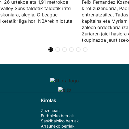
, 26 urtekoa eta 1,91 metrokoa
Felix Fernandez Kosn
Valley Suns taldetik taldetik iritsi
kirol zuzendaria, Paol
skoniara, alegia, G League
entrenatzailea, Tadas
lketatik; liga hori NBArekin lotuta
kapitaina eta Myriam
.
zaleen ordezkaria iza
Zuriaren jaiei hasier
txupinazoa jaurtitze
Kirolak
Zuzenean
Futboleko berriak
Saskibaloiko berriak
Arrauneko berriak