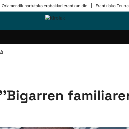
|
 Oriamendik hartutako erabakiari erantzun dio
Frantziako Tourra
i-
Eskubaloia
Kirolak
Atletismoa
Mendi-
Kirol
lak
360
lasterketak
gehiag
Taldeak
olaritza
Lehiaketak
Zuzenean
ia
i-
Kirol-
tzea
bideoak
l Herri
tira
''Bigarren familiare
'