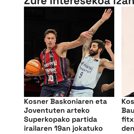
Zure interesekoa iza
Kosner Baskoniaren eta
Kos
Joventuten arteko
Bau
Superkopako partida
fit
irailaren 19an jokatuko
den