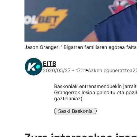
Jason Granger: ''Bigarren familiaren egotea falt
EITB
2020/05/27 - 17:11
Azken eguneratzea
2
Baskoniak entrenamenduekin jarrait
Grangerrek lesioa gainditu eta pozik
gaztelaniaz).
Saski Baskonia