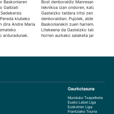
er Baskoniaren
Bost denboraldiz Manresaren idazkar
o Galbiati
teknikoa izan ondoren, kataluniarra
 Sedekersis
Gasteizko taldera iritsi zen joan den
 Pereda klubeko
denboraldian. Pujolek, alde bakarrez,
n dira Andre Maria
Baskoniarekin zuen harremana eten d
a emateko
Litekeena da Gasteizko taldeak eraba
ko arduradunak.
horren aurkako salaketa jartzea.
Gaurkotasuna
Munduko Txapelketa
Eusko Label Liga
Euskotren Liga
Frantziako Tourra