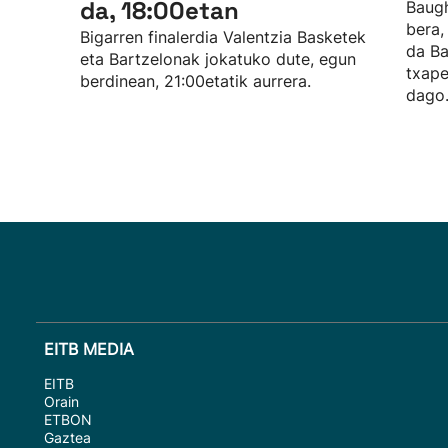
da, 18:00etan
Baugh
bera, 
Bigarren finalerdia Valentzia Basketek
da Ba
eta Bartzelonak jokatuko dute, egun
txape
berdinean, 21:00etatik aurrera.
dago
EITB MEDIA
EITB
Orain
ETBON
Gaztea