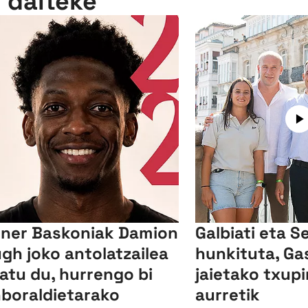
n daiteke
ner Baskoniak Damion
Galbiati eta S
gh joko antolatzailea
hunkituta, Ga
xatu du, hurrengo bi
jaietako txup
boraldietarako
aurretik