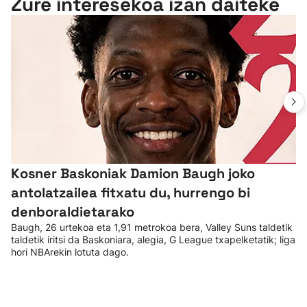
Zure interesekoa izan daiteke
Kosner Baskoniak Damion Baugh joko
antolatzailea fitxatu du, hurrengo bi
denboraldietarako
Baugh, 26 urtekoa eta 1,91 metrokoa bera, Valley Suns taldetik
taldetik iritsi da Baskoniara, alegia, G League txapelketatik; liga
hori NBArekin lotuta dago.