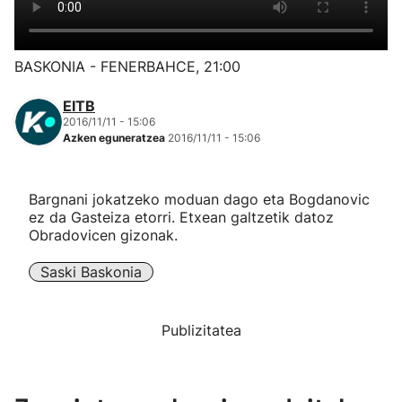
Herri-kirolak
BASKONIA - FENERBAHCE, 21:00
Eskubaloia
EITB
2016/11/11 - 15:06
Kirolak 360
Azken eguneratzea
2016/11/11 - 15:06
Atletismoa
Bargnani jokatzeko moduan dago eta Bogdanovic
ez da Gasteiza etorri. Etxean galtzetik datoz
Mendi-lasterketak
Obradovicen gizonak.
Saski Baskonia
Kirol gehiago
"Helmuga"
Publizitatea