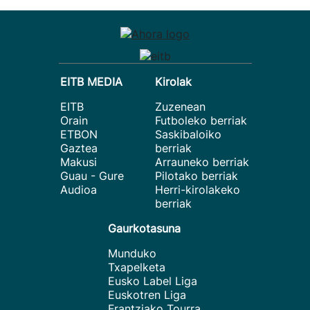
EITB MEDIA
Kirolak
EITB
Zuzenean
Orain
Futboleko berriak
ETBON
Saskibaloiko
Gaztea
berriak
Makusi
Arrauneko berriak
Guau - Gure
Pilotako berriak
Audioa
Herri-kirolakeko
berriak
Gaurkotasuna
Munduko
Txapelketa
Eusko Label Liga
Euskotren Liga
Frantziako Tourra