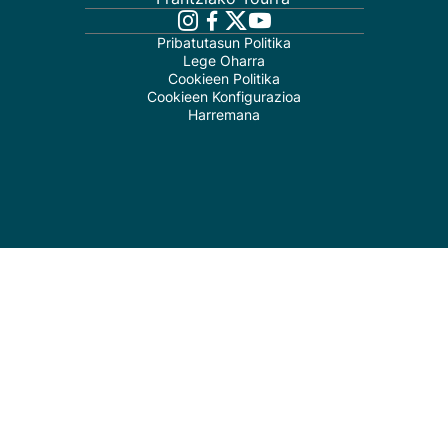
Pribatutasun Politika
Lege Oharra
Cookieen Politika
Cookieen Konfigurazioa
Harremana