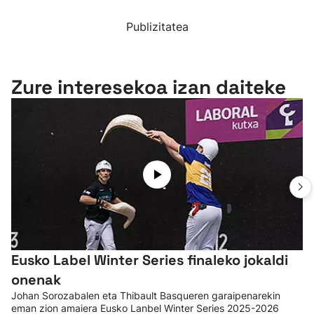
Publizitatea
Zure interesekoa izan daiteke
Eusko Label Winter Series finaleko jokaldi
onenak
Johan Sorozabalen eta Thibault Basqueren garaipenarekin
eman zion amaiera Eusko Lanbel Winter Series 2025-2026