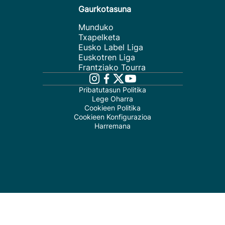
Gaurkotasuna
Munduko
Txapelketa
Eusko Label Liga
Euskotren Liga
Frantziako Tourra
Pribatutasun Politika
Lege Oharra
Cookieen Politika
Cookieen Konfigurazioa
Harremana