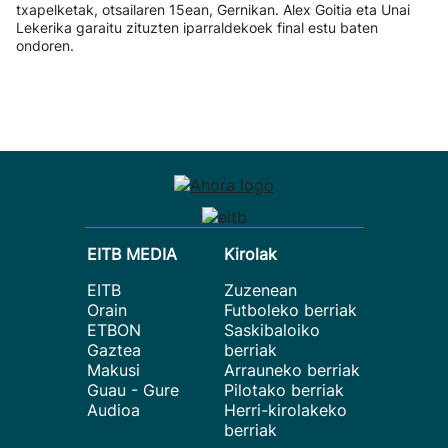
txapelketak, otsailaren 15ean, Gernikan. Alex Goitia eta Unai
Lekerika garaitu zituzten iparraldekoek final estu baten
ondoren.
EITB MEDIA
Kirolak
EITB
Zuzenean
Orain
Futboleko berriak
ETBON
Saskibaloiko
Gaztea
berriak
Makusi
Arrauneko berriak
Guau - Gure
Pilotako berriak
Audioa
Herri-kirolakeko
berriak