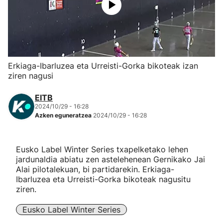
Herri-kirolak
Eskubaloia
Erkiaga-Ibarluzea eta Urreisti-Gorka bikoteak izan
Kirolak 360
ziren nagusi
EITB
Atletismoa
2024/10/29 - 16:28
Azken eguneratzea
2024/10/29 - 16:28
Mendi-lasterketak
Eusko Label Winter Series txapelketako lehen
Kirol gehiago
jardunaldia abiatu zen astelehenean Gernikako Jai
Alai pilotalekuan, bi partidarekin. Erkiaga-
"Helmuga"
Ibarluzea eta Urreisti-Gorka bikoteak nagusitu
ziren.
Eusko Label Winter Series