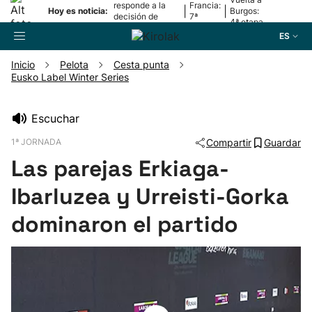
responde a la
Francia:
|
|
Hoy es noticia:
Burgos:
decisión de
7ª
4ª etapa
Oriamendi
etapa
ES
Inicio
Pelota
Cesta punta
Eusko Label Winter Series
Buscador
Escuchar
Fútbol
1ª JORNADA
Compartir
Guardar
Las parejas Erkiaga-
Pelota
Ibarluzea y Urreisti-Gorka
Remo
dominaron el partido
Baloncesto
Ciclismo