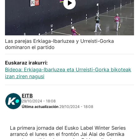
Herri-kirolak
Balonmano
Las parejas Erkiaga-Ibarluzea y Urreisti-Gorka
Kirolak 360
dominaron el partido
Atletismo
Euskaraz irakurri:
Bideoa: Erkiaga-Ibarluzea eta Urreisti-Gorka bikoteak
izan ziren nagusi
Carreras de montaña
Más deportes
EITB
29/10/2024 - 18:08
Última actualización
29/10/2024 - 18:08
"Helmuga"
La primera jornada del Eusko Label Winter Series
arrancó el lunes en el frontón Jai Alai de Gernika