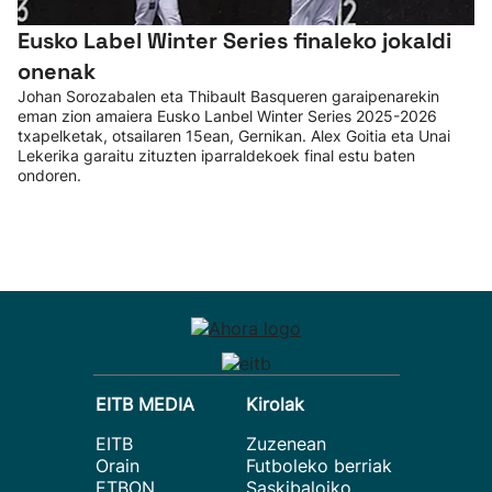
Eusko Label Winter Series finaleko jokaldi
onenak
Johan Sorozabalen eta Thibault Basqueren garaipenarekin
eman zion amaiera Eusko Lanbel Winter Series 2025-2026
txapelketak, otsailaren 15ean, Gernikan. Alex Goitia eta Unai
Lekerika garaitu zituzten iparraldekoek final estu baten
ondoren.
EITB MEDIA
Kirolak
EITB
Zuzenean
Orain
Futboleko berriak
ETBON
Saskibaloiko