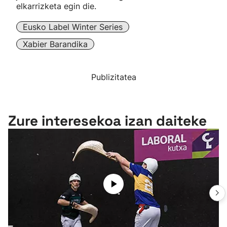
elkarrizketa egin die.
Eusko Label Winter Series
Xabier Barandika
Publizitatea
Zure interesekoa izan daiteke