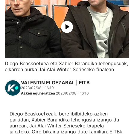
Herri-kirolak
Eskubaloia
Kirolak 360
Atletismoa
Diego Beaskoetxea eta Xabier Barandika lehengusuak,
elkarren aurka Jai Alai Winter Serieseko finalean
Mendi-lasterketak
VALENTIN ELGEZABAL | EITB
2023/02/08 - 16:10
Kirol gehiago
Azken eguneratzea
2023/02/08 - 16:10
"Helmuga"
Diego Beaskoetxeak, bere ibilbideko azken
partidan, Xabier Barandika lehengusia izango du
aurrean, Jai Alai Winter Serieseko txapela
janzteko. Giro bikaina izango dute familian. EITBk