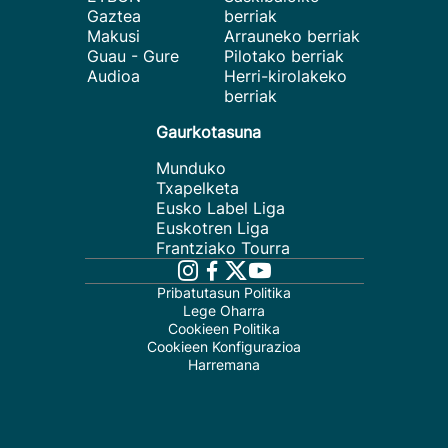
Gaztea
berriak
Makusi
Arrauneko berriak
Guau - Gure
Pilotako berriak
Audioa
Herri-kirolakeko
berriak
Gaurkotasuna
Munduko
Txapelketa
Eusko Label Liga
Euskotren Liga
Frantziako Tourra
Pribatutasun Politika
Lege Oharra
Cookieen Politika
Cookieen Konfigurazioa
Harremana