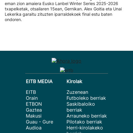
eman zion amaiera Eusko Lanbel Winter Series 2025-2026
txapelketak, otsailaren 15ean, Gernikan. Alex Goitia eta Unai
Lekerika garaitu zituzten iparraldekoek final estu baten
ondoren.
EITB MEDIA
Kirolak
EITB
Zuzenean
Orain
Futboleko berriak
ETBON
Saskibaloiko
Gaztea
berriak
Makusi
Arrauneko berriak
Guau - Gure
Pilotako berriak
Audioa
Herri-kirolakeko