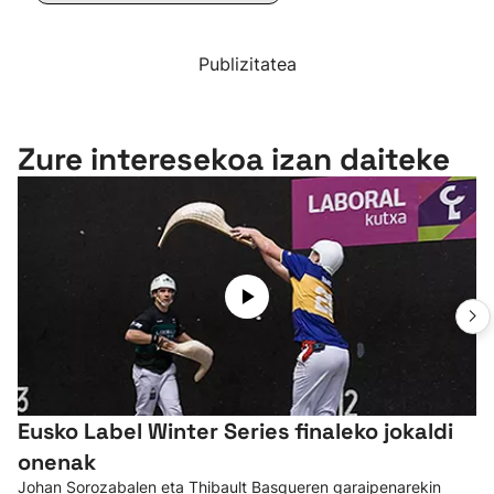
Publizitatea
Zure interesekoa izan daiteke
Eusko Label Winter Series finaleko jokaldi
onenak
Johan Sorozabalen eta Thibault Basqueren garaipenarekin