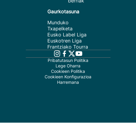
berriak
Gaurkotasuna
Munduko
Txapelketa
Eusko Label Liga
Euskotren Liga
Frantziako Tourra
Pribatutasun Politika
Lege Oharra
Cookieen Politika
Cookieen Konfigurazioa
Harremana