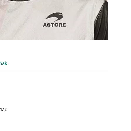
enak
idad