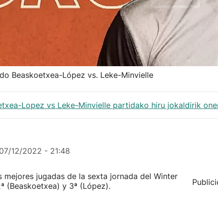
tido Beaskoetxea-López vs. Leke-Minvielle
etxea-Lopez vs Leke-Minvielle partidako hiru jokaldirik on
07/12/2022 - 21:48
s mejores jugadas de la sexta jornada del Winter
Public
2ª (Beaskoetxea) y 3ª (López).