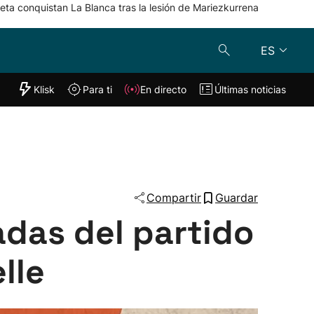
eta conquistan La Blanca tras la lesión de Mariezkurrena
ES
"Helmuga"
Klisk
Para ti
En directo
Últimas noticias
Klisk
En directo
s
Para ti
Lo último
Compartir
Guardar
adas del partido
lle