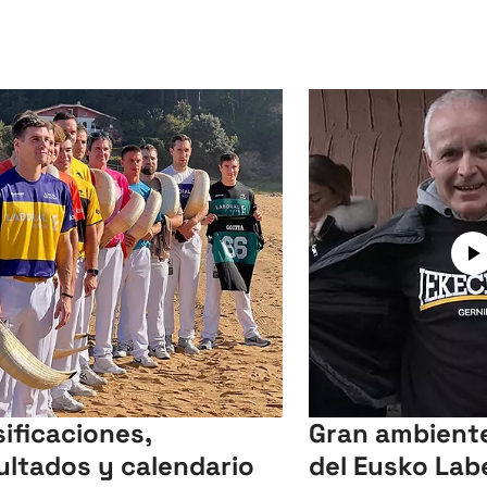
sificaciones,
Gran ambiente 
ultados y calendario
del Eusko Lab