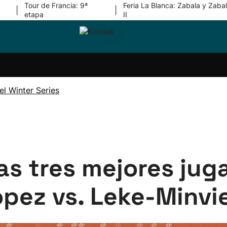
Tour de Francia: 9ª
Feria La Blanca: Zabala y Zabal
|
|
etapa
II
ri-
Balonmano
Kirolak
Atletismo
Carreras
Más
olak
360
de
deporte
Equipos
montaña
kolaritza
Competiciones
En
l Winter Series
ri-
directo
otzea
Vídeos
ol Herri
por
atira
deporte
Las tres mejores jug
ez vs. Leke-Minvie