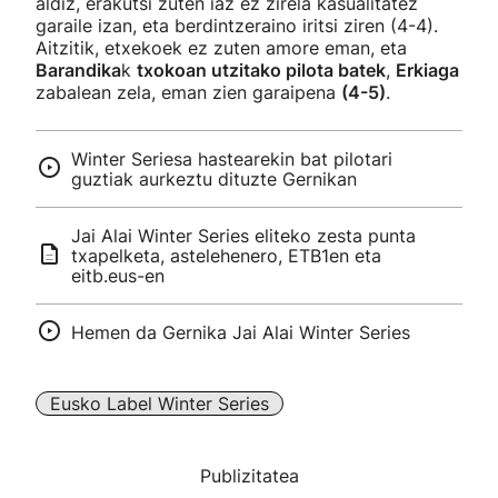
aldiz, erakutsi zuten iaz ez zirela kasualitatez
garaile izan, eta berdintzeraino iritsi ziren (4-4).
Aitzitik, etxekoek ez zuten amore eman, eta
Barandika
k
txokoan utzitako pilota batek
,
Erkiaga
zabalean zela, eman zien garaipena
(4-5)
.
Winter Seriesa hastearekin bat pilotari
guztiak aurkeztu dituzte Gernikan
Jai Alai Winter Series eliteko zesta punta
txapelketa, astelehenero, ETB1en eta
eitb.eus-en
Hemen da Gernika Jai Alai Winter Series
Eusko Label Winter Series
Publizitatea