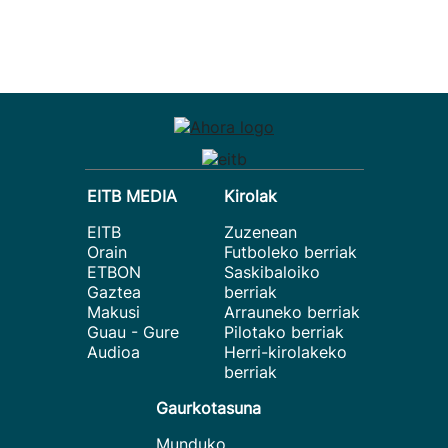
EITB MEDIA
Kirolak
EITB
Zuzenean
Orain
Futboleko berriak
ETBON
Saskibaloiko
Gaztea
berriak
Makusi
Arrauneko berriak
Guau - Gure
Pilotako berriak
Audioa
Herri-kirolakeko
berriak
Gaurkotasuna
Munduko