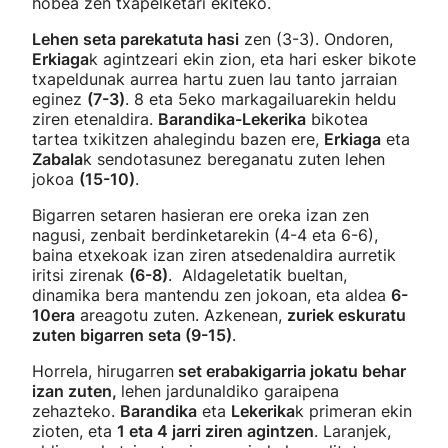
hobea zen txapelketari ekiteko.
Lehen seta parekatuta hasi
zen (3-3). Ondoren,
Erkiaga
k agintzeari ekin zion, eta hari esker bikote
txapeldunak aurrea hartu zuen lau tanto jarraian
eginez
(7-3)
. 8 eta 5eko markagailuarekin heldu
ziren etenaldira.
Barandika-Lekerika
bikotea
tartea txikitzen ahalegindu bazen ere,
Erkiaga
eta
Zabala
k sendotasunez bereganatu zuten lehen
jokoa
(15-10)
.
Bigarren setaren hasieran ere oreka izan zen
nagusi, zenbait berdinketarekin (4-4 eta 6-6),
baina etxekoak izan ziren atsedenaldira aurretik
iritsi zirenak
(6-8)
. Aldageletatik bueltan,
dinamika bera mantendu zen jokoan, eta aldea
6-
10era
areagotu zuten. Azkenean,
zuriek eskuratu
zuten bigarren seta (9-15)
.
Horrela, hirugarren
set erabakigarria jokatu behar
izan zuten,
lehen jardunaldiko garaipena
zehazteko.
Barandika
eta
Lekerika
k primeran ekin
zioten, eta
1 eta 4 jarri ziren agintzen
. Laranjek,