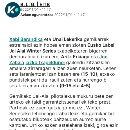
B. L. G. | EITB
2022/11/01 - 11:47
Azken eguneratzea
2022/11/01 - 11:47
Xabi Barandika
eta
Unai Lekerika
gernikarrek
estreinaldi ezin hobea eman zioten
Eusko Label
Jai Alai Winter Series
txapelketaren bigarren
denboraldiari; izan ere,
Aritz Erkiaga
eta
Jon
Zabala
iazko txapeldunei
gailendu zitzaizkien
amaiera zirraragarria izan zuen neurketan. Lehen
seta laranjentzat izan bazen ere
(15-10)
, etxeko
puntistek partida irauli zuten eta hurrengo bi
setak eraman zituzten
(9-15 eta 4-5)
.
Gernikako Jai-Alai pilotalekua mukuru bete zen
urteko ekitaldi garrantzitsuenari ekiteko prest.
Partidak ez zuen gutxiago merezi, Winter
Serieseko lehenengo irabazleak eta gernikar biz
osatutako bikoteak baitzeuden aurrez aurre
kantxan. Urriko azken astelehena izaki, giroa ezin