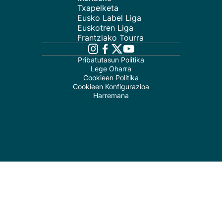
Txapelketa
Eusko Label Liga
Euskotren Liga
Frantziako Tourra
Pribatutasun Politika
Lege Oharra
Cookieen Politika
Cookieen Konfigurazioa
Harremana