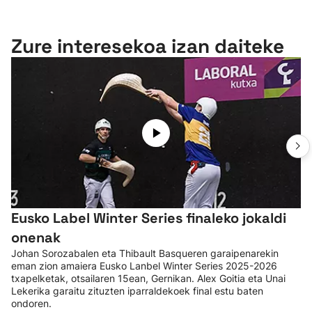
Zure interesekoa izan daiteke
Eusko Label Winter Series finaleko jokaldi
onenak
Johan Sorozabalen eta Thibault Basqueren garaipenarekin
eman zion amaiera Eusko Lanbel Winter Series 2025-2026
txapelketak, otsailaren 15ean, Gernikan. Alex Goitia eta Unai
Lekerika garaitu zituzten iparraldekoek final estu baten
ondoren.