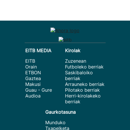
EITB MEDIA
Kirolak
EITB
Zuzenean
Orain
Futboleko berriak
ETBON
Saskibaloiko
Gaztea
berriak
Makusi
Arrauneko berriak
Guau - Gure
Pilotako berriak
Audioa
Herri-kirolakeko
berriak
Gaurkotasuna
Munduko
Txapelketa