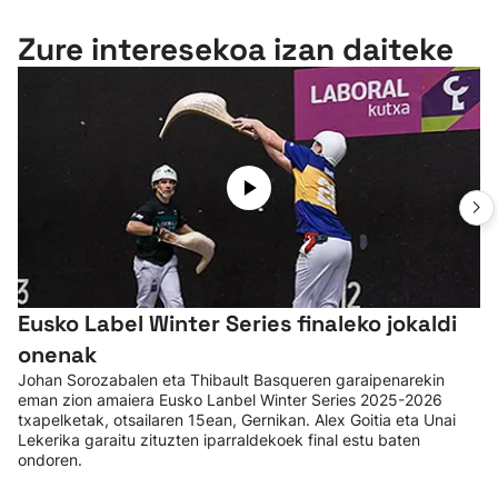
Zure interesekoa izan daiteke
Eusko Label Winter Series finaleko jokaldi
onenak
Johan Sorozabalen eta Thibault Basqueren garaipenarekin
eman zion amaiera Eusko Lanbel Winter Series 2025-2026
txapelketak, otsailaren 15ean, Gernikan. Alex Goitia eta Unai
Lekerika garaitu zituzten iparraldekoek final estu baten
ondoren.