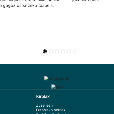
a gogoz ospatzeko txapela.
Kirolak
Zuzenean
Futboleko berriak