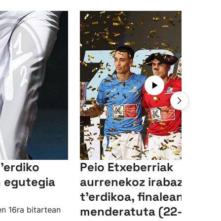
'erdiko
Peio Etxeberriak
 egutegia
aurrenekoz irabazi du L
t'erdikoa, finalean Zabal
menderatuta (22-11)
en 16ra bitartean