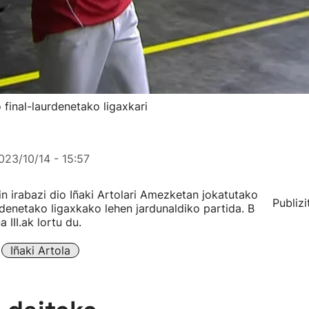
 final-laurdenetako ligaxkari
023/10/14 - 15:57
n irabazi dio Iñaki Artolari Amezketan jokatutako
Publizi
rdenetako ligaxkako lehen jardunaldiko partida. B
 III.ak lortu du.
Iñaki Artola