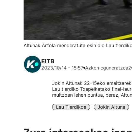
Altunak Artola menderatuta ekin dio Lau t'erdiko
EITB
2023/10/14 - 15:57
Azken eguneratzea
2
Jokin Altunak 22-15eko emaitzareki
Lau t'erdiko Txapelketako final-lau
multzoan lehen puntua, beraz, Altuna
Lau T'erdikoa
Jokin Altuna