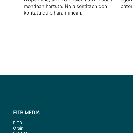
mendean hartuta. Nola sentitzen den
bater
kontatu du biharamunean.
EITB MEDIA
EITB
Orain