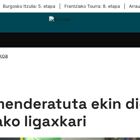
|
|
Burgosko Itzulia: 5. etapa
Frantziako Tourra: 8. etapa
Arra
i-
Eskubaloia
Kirolak
Atletismoa
Mendi-
Kirol
lak
360
lasterketak
gehiag
Taldeak
olaritza
Lehiaketak
Zuzenean
ikoa
i-
Kirol-
tzea
bideoak
l Herri
tira
menderatuta ekin di
ako ligaxkari