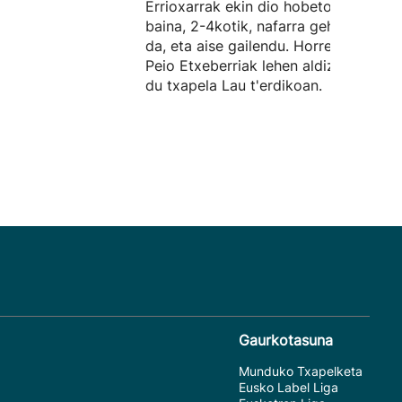
Errioxarrak ekin dio hobeto partidari,
baina, 2-4kotik, nafarra gehiago izan
da, eta aise gailendu. Horrenbestez,
Peio Etxeberriak lehen aldiz beregan
du txapela Lau t'erdikoan.
Gaurkotasuna
Munduko Txapelketa
Eusko Label Liga