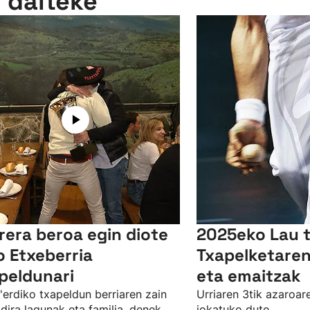
n daiteke
rera beroa egin diote
2025eko Lau t
o Etxeberria
Txapelketaren
peldunari
eta emaitzak
'erdiko txapeldun berriaren zain
Urriaren 3tik azaroar
dira lagunak eta familia, denek
jokatuko dute.