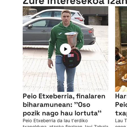
Zure interesekoa iza
Peio Etxeberria, finalaren
Har
biharamunean: ''Oso
Pei
pozik nago hau lortuta''
txa
Peio Etxeberria da lau t'erdiko
Lau T
txapelduna, atzoko finalean Javi Zabala
egon 