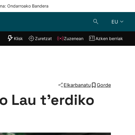
una: Ondarroako Bandera
EU
"Helmuga"
Klisk
Zuretzat
Zuzenean
Azken berriak
Klisk
Zuzenean
o
Zuretzat
Azken berria
Elkarbanatu
Gorde
o Lau t'erdiko