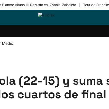
|
 Blanca: Altuna III-Rezusta vs. Zabala-Zabaleta
Tour de Francia
ri-
Balonmano
Kirolak
Atletismo
Carreras
Más
olak
360
de
deporte
Equipos
montaña
kolaritza
Competiciones
En
y Medio
ri-
directo
otzea
Vídeos
ol Herri
por
atira
deporte
ola (22-15) y suma 
 los cuartos de fina