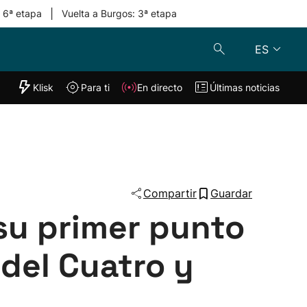
|
: 6ª etapa
Vuelta a Burgos: 3ª etapa
ES
"Helmuga"
Klisk
Para ti
En directo
Últimas noticias
Klisk
En directo
s
Para ti
Lo último
Compartir
Guardar
su primer punto
l del Cuatro y