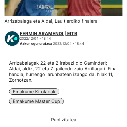
Herri-kirolak
Arrizabalaga eta Aldai, Lau t'erdiko finalera
Eskubaloia
FERMIN ARAMENDI | EITB
2022/12/04 - 18:44
Kirolak 360
Azken eguneratzea
2022/12/04 - 18:44
Atletismoa
Arrizabalagak 22 eta 2 irabazi dio Gaminderi;
Aldai, aldiz, 22 eta 7 gailendu zaio Arrillagari. Final
Mendi-lasterketak
handia, hurrengo larunbatean izango da, hilak 11,
Zornotzan.
Kirol gehiago
Emakume Kirolariak
Emakume Master Cup
"Helmuga"
Publizitatea