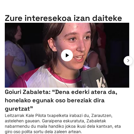
Zure interesekoa izan daiteke
Goiuri Zabaleta: “Dena ederki atera da,
honelako egunak oso bereziak dira
guretzat”
Leitzarrak Kale Pilota txapelketa irabazi du, Zarautzen,
astelehen gauean. Garaipena eskuratuta, Zabaletak
nabarmendu du maila handiko jokoa ikusi dela kantxan, eta
giro oso polita sortu dela zaleen artean.