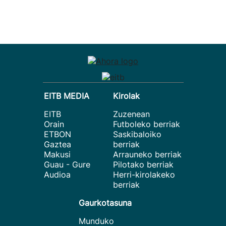
EITB MEDIA
Kirolak
EITB
Zuzenean
Orain
Futboleko berriak
ETBON
Saskibaloiko
Gaztea
berriak
Makusi
Arrauneko berriak
Guau - Gure
Pilotako berriak
Audioa
Herri-kirolakeko
berriak
Gaurkotasuna
Munduko