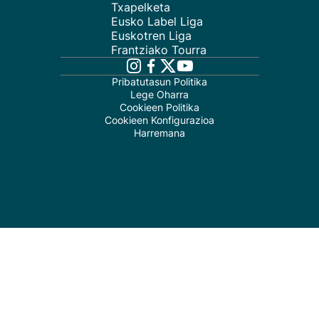
Txapelketa
Eusko Label Liga
Euskotren Liga
Frantziako Tourra
Pribatutasun Politika
Lege Oharra
Cookieen Politika
Cookieen Konfigurazioa
Harremana