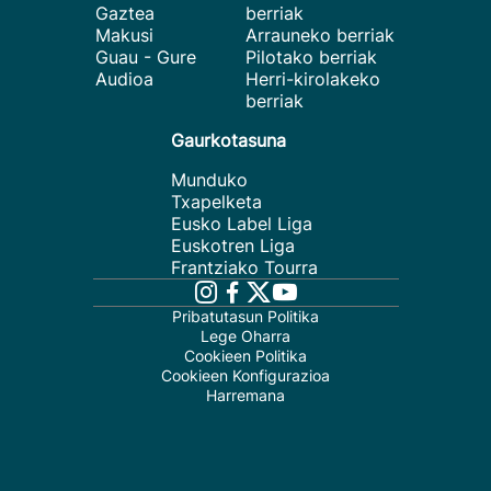
Gaztea
berriak
Makusi
Arrauneko berriak
Guau - Gure
Pilotako berriak
Audioa
Herri-kirolakeko
berriak
Gaurkotasuna
Munduko
Txapelketa
Eusko Label Liga
Euskotren Liga
Frantziako Tourra
Pribatutasun Politika
Lege Oharra
Cookieen Politika
Cookieen Konfigurazioa
Harremana