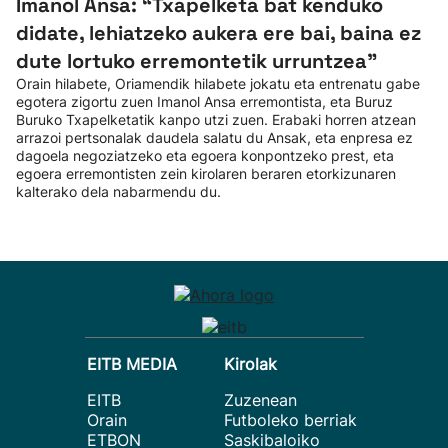
Imanol Ansa: “Txapelketa bat kenduko
didate, lehiatzeko aukera ere bai, baina ez
dute lortuko erremontetik urruntzea"
Orain hilabete, Oriamendik hilabete jokatu eta entrenatu gabe
egotera zigortu zuen Imanol Ansa erremontista, eta Buruz
Buruko Txapelketatik kanpo utzi zuen. Erabaki horren atzean
arrazoi pertsonalak daudela salatu du Ansak, eta enpresa ez
dagoela negoziatzeko eta egoera konpontzeko prest, eta
egoera erremontisten zein kirolaren beraren etorkizunaren
kalterako dela nabarmendu du.
EITB MEDIA
Kirolak
EITB
Zuzenean
Orain
Futboleko berriak
ETBON
Saskibaloiko