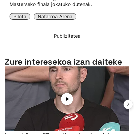
Masterseko finala jokatuko dutenak.
Pilota
Nafarroa Arena
Publizitatea
Zure interesekoa izan daiteke