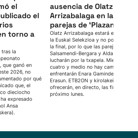
mó el
ausencia de Olatz
ublicado el
Arrizabalaga en la final 
rios
parejas de ‘Plazandreak'
en torno a
Olatz Arrizabalaga estará en Chile co
la Euskal Selekzioa y no podrá disput
la final, por lo que las parejas
 tras la
Salsamendi-Bergara y Aldai-Arrillaga
mpeonato
lucharán por la txapela. Mientras, en e
e, que ganó en
cuatro y medio no hay cambios, se
este 2026, no
enfrentarán Enara Gaminde e Itxaso
rgumentado por qué
Erasun. ETB2ON y kirolakeitb.eus
icado que, el
ofrecerán, en directo, las finales el
ico dieciocho
próximo lunes.
 ha expresado
nol Ansa
skera).