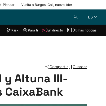
|
rt-Pienaar
Vuelta a Burgos: Gall, nuevo líder
ES
"Helmuga"
Klisk
Para ti
En directo
Últimas noticias
Klisk
En directo
s
Para ti
Lo último
Compartir
Guardar
y Altuna III-
rs CaixaBank