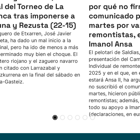
al del Torneo de La
por qué no fir
nca tras imponerse a
comunicado p
una y Rezusta (22-15)
martes por va
remontistas, 
guero de Etxarren, José Javier
eta, ha dado un mal inicio a la
Imanol Ansa
inal, pero ha ido de menos a más
El pelotari de Saldias,
terminado muy bien el choque. El
presentación del Ca
tero riojano y el zaguero navarro
Individual de remont
n citado con Larrazabal y
2025 y en el que, en 
zkurrena en la final del sábado en
estará Ansa II, ha a
ia-Gasteiz.
no suscribió el comun
martes, hicieron públ
remontistas; además,
todo su apoyo a Ima
(declaraciones, en eu