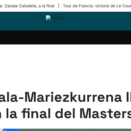
|
: Zabala-Zabaleta, a la final
Tour de Francia: victoria de Le Cou
ri-
Balonmano
Kirolak
Atletismo
Carreras
Más
olak
360
de
deporte
Equipos
montaña
kolaritza
Competiciones
En
ri-
directo
otzea
Vídeos
ol Herri
por
atira
deporte
la-Mariezkurrena II 
 la final del Maste