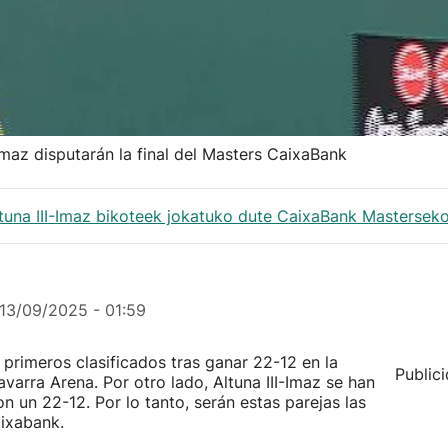
-Imaz disputarán la final del Masters CaixaBank
ltuna III-Imaz bikoteek jokatuko dute CaixaBank Masterseko
13/09/2025 - 01:59
 primeros clasificados tras ganar 22-12 en la
Public
varra Arena. Por otro lado, Altuna III-Imaz se han
n un 22-12. Por lo tanto, serán estas parejas las
aixabank.