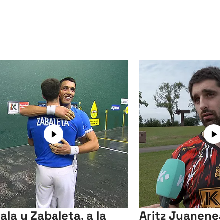
ala y Zabaleta, a la
Aritz Juanene