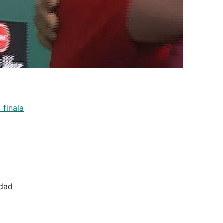
 finala
idad