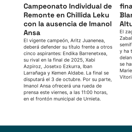
Campeonato Individual de
fin
Remonte en Chillida Leku
Bla
con la ausencia de Imanol
Alt
Ansa
El za
Zabal
El vigente campeón, Aritz Juanenea,
semif
deberá defender su título frente a otros
y ha 
cinco aspirantes: Endika Barrenetxea,
delan
su rival en la final de 2025, Xabi
se ha
Azpiroz, Josetxo Ezkurra, Iban
Marie
Larrañaga y Kemen Aldabe. La final se
Vitor
disputará el 3 de octubre. Por su parte,
Imanol Ansa ofrecerá una rueda de
prensa este viernes, a las 11:00 horas,
en el frontón municipal de Urnieta.