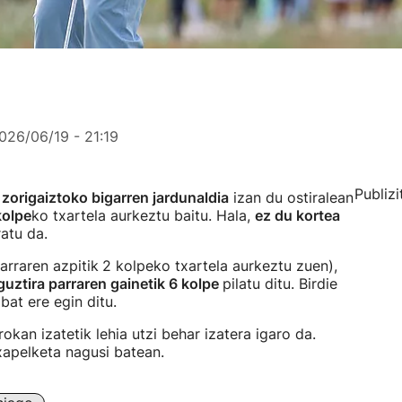
026/06/19 - 21:19
Publizi
k
zorigaiztoko bigarren jardunaldia
izan du ostiralean
kolpe
ko txartela aurkeztu baitu. Hala,
ez du kortea
ratu da.
arraren azpitik
2 kolpeko txartela aurkeztu zuen),
guztira parraren gainetik 6 kolpe
pilatu ditu. Birdie
bat ere egin ditu.
kan izatetik lehia utzi behar izatera igaro da.
xapelketa nagusi batean.