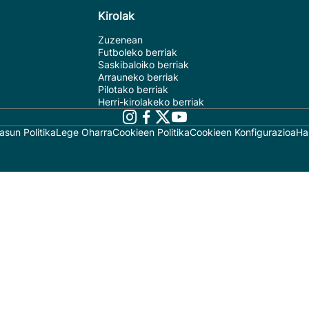
Kirolak
Zuzenean
Futboleko berriak
Saskibaloiko berriak
Arrauneko berriak
Pilotako berriak
Herri-kirolakeko berriak
asun Politika
Lege Oharra
Cookieen Politika
Cookieen Konfigurazioa
Ha