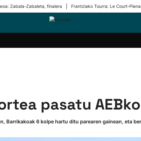
|
eoa: Zabala-Zabaleta, finalera
Frantziako Tourra: Le Court-Piena
i-
Eskubaloia
Kirolak
Atletismoa
Mendi-
Kirol
lak
360
lasterketak
gehiag
Taldeak
olaritza
Lehiaketak
Zuzenean
i-
Kirol-
tzea
bideoak
l Herri
tira
ortea pasatu AEBko 
, Barrikakoak 6 kolpe hartu ditu parearen gainean, eta ber