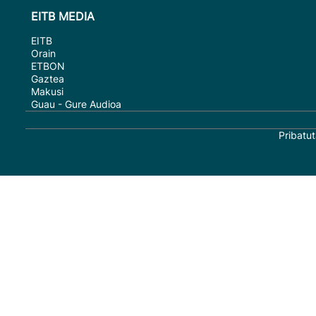
EITB MEDIA
EITB
Orain
ETBON
Gaztea
Makusi
Guau - Gure Audioa
Pribatut