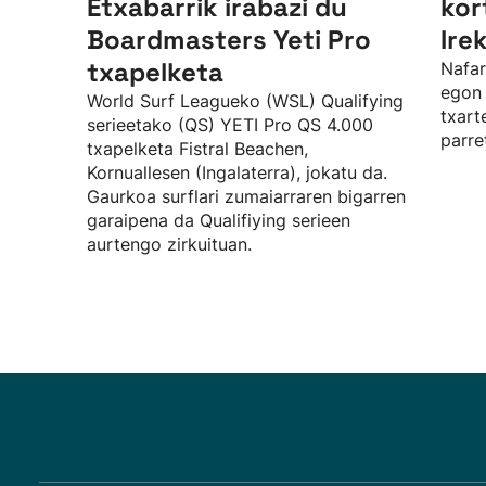
Etxabarrik irabazi du
kor
Boardmasters Yeti Pro
Ire
txapelketa
Nafar
egon 
World Surf Leagueko (WSL) Qualifying
txart
serieetako (QS) YETI Pro QS 4.000
parre
txapelketa Fistral Beachen,
Kornuallesen (Ingalaterra), jokatu da.
Gaurkoa surflari zumaiarraren bigarren
garaipena da Qualifiying serieen
aurtengo zirkuituan.