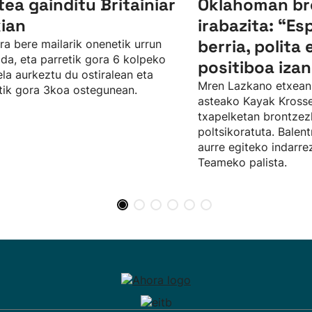
tea gainditu Britainiar
Oklahoman br
kian
irabazita: “Es
berria, polita 
ra bere mailarik onenetik urrun
da, eta parretik gora 6 kolpeko
positiboa izan
ela aurkeztu du ostiralean eta
Mren Lazkano etxean
tik gora 3koa ostegunean.
asteako Kayak Kros
txapelketan brontze
poltsikoratuta. Balent
aurre egiteko indarr
Teameko palista.