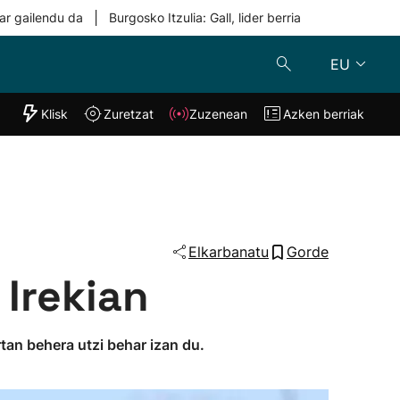
|
ar gailendu da
Burgosko Itzulia: Gall, lider berria
EU
"Helmuga"
Klisk
Zuretzat
Zuzenean
Azken berriak
Klisk
Zuzenean
o
Zuretzat
Azken berria
Elkarbanatu
Gorde
Irekian
tan behera utzi behar izan du.