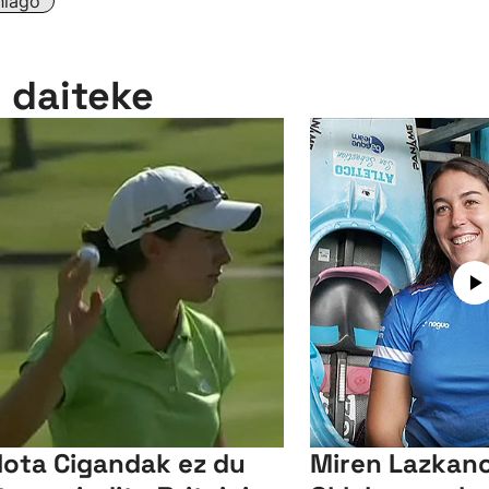
hiago
n daiteke
lota Cigandak ez du
Miren Lazkano