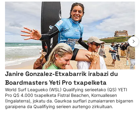
Janire Gonzalez-Etxabarrik irabazi du
Boardmasters Yeti Pro txapelketa
World Surf Leagueko (WSL) Qualifying serieetako (QS) YETI
Pro QS 4.000 txapelketa Fistral Beachen, Kornuallesen
(Ingalaterra), jokatu da. Gaurkoa surflari zumaiarraren bigarren
garaipena da Qualifiying serieen aurtengo zirkuituan.