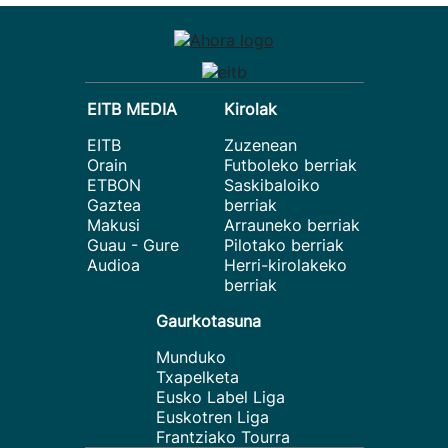
EITB MEDIA
Kirolak
EITB
Zuzenean
Orain
Futboleko berriak
ETBON
Saskibaloiko
Gaztea
berriak
Makusi
Arrauneko berriak
Guau - Gure
Pilotako berriak
Audioa
Herri-kirolakeko
berriak
Gaurkotasuna
Munduko
Txapelketa
Eusko Label Liga
Euskotren Liga
Frantziako Tourra