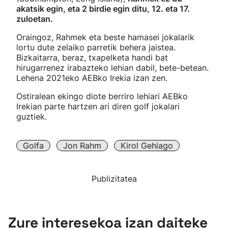
akatsik egin, eta 2 birdie egin ditu, 12. eta 17.
zuloetan.
Oraingoz, Rahmek eta beste hamasei jokalarik
lortu dute zelaiko parretik behera jaistea.
Bizkaitarra, beraz, txapelketa handi bat
hirugarrenez irabazteko lehian dabil, bete-betean.
Lehena 2021eko AEBko Irekia izan zen.
Ostiralean ekingo diote berriro lehiari AEBko
Irekian parte hartzen ari diren golf jokalari
guztiek.
Golfa
Jon Rahm
Kirol Gehiago
Publizitatea
Zure interesekoa izan daiteke