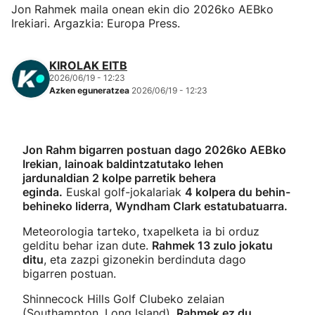
Jon Rahmek maila onean ekin dio 2026ko AEBko
Irekiari. Argazkia: Europa Press.
KIROLAK EITB
2026/06/19 - 12:23
Azken eguneratzea
2026/06/19 - 12:23
Jon Rahm bigarren postuan dago 2026ko AEBko
Irekian, lainoak baldintzatutako lehen
jardunaldian 2 kolpe parretik behera
eginda.
Euskal golf-jokalariak
4 kolpera du behin-
behineko liderra, Wyndham Clark estatubatuarra.
Meteorologia tarteko, txapelketa ia bi orduz
gelditu behar izan dute.
Rahmek 13 zulo jokatu
ditu
, eta zazpi gizonekin berdinduta dago
bigarren postuan.
Shinnecock Hills Golf Clubeko zelaian
(Southampton, Long Island),
Rahmek ez du