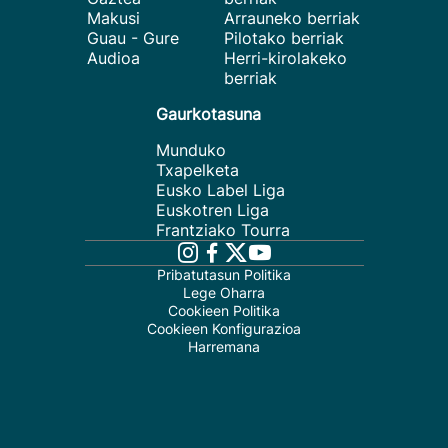
Makusi
Arrauneko berriak
Guau - Gure
Pilotako berriak
Audioa
Herri-kirolakeko
berriak
Gaurkotasuna
Munduko
Txapelketa
Eusko Label Liga
Euskotren Liga
Frantziako Tourra
Pribatutasun Politika
Lege Oharra
Cookieen Politika
Cookieen Konfigurazioa
Harremana