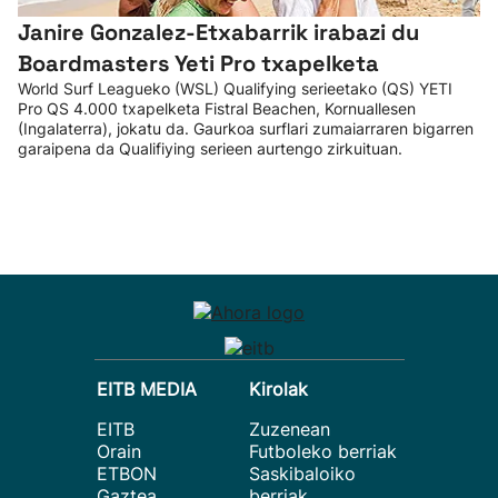
Janire Gonzalez-Etxabarrik irabazi du
Boardmasters Yeti Pro txapelketa
World Surf Leagueko (WSL) Qualifying serieetako (QS) YETI
Pro QS 4.000 txapelketa Fistral Beachen, Kornuallesen
(Ingalaterra), jokatu da. Gaurkoa surflari zumaiarraren bigarren
garaipena da Qualifiying serieen aurtengo zirkuituan.
EITB MEDIA
Kirolak
EITB
Zuzenean
Orain
Futboleko berriak
ETBON
Saskibaloiko
Gaztea
berriak