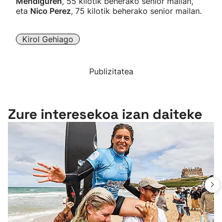
Mendiguren
, 55 kilotik beherako senior mailan,
eta
Nico Perez
, 75 kilotik beherako senior mailan.
Kirol Gehiago
Publizitatea
Zure interesekoa izan daiteke