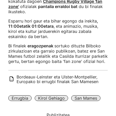
kokatuta dagoen
Champions Rugby Village 'fan
zone'
ofizialak
pantaila erraldoi bat
du bi finalak
ikusteko.
Esparru hori gaur eta bihar egongo da irekita
,
11:00etatik 01:00etara
, eta animazio, musika,
kirol eta kultur jarduerekin egitarau zabala
eskainiko da bertan.
Bi finalek
eragozpenak
sortuko dituzte Bilboko
zirkulazioan eta garraio publikoan, batez ere San
Mames futbol zelaitik eta Casilda Iturrizar parketik
gertu, bertan egongo baita 'fan zone' ofizial hori.
Bordeaux-Leinster eta Ulster-Montpellier,
Europako bi errugbi finalak San Mamesen
Errugbia
Kirol Gehiago
San Mames
Publizitatea