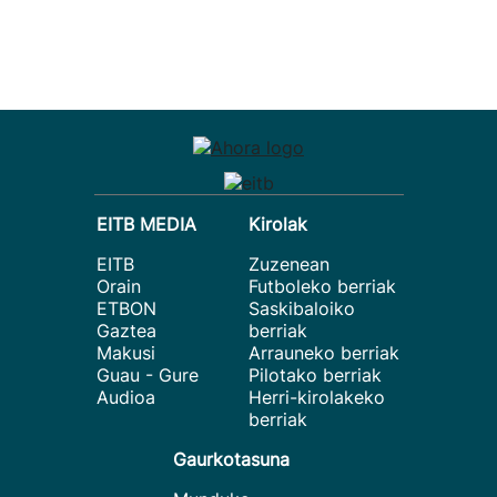
EITB MEDIA
Kirolak
EITB
Zuzenean
Orain
Futboleko berriak
ETBON
Saskibaloiko
Gaztea
berriak
Makusi
Arrauneko berriak
Guau - Gure
Pilotako berriak
Audioa
Herri-kirolakeko
berriak
Gaurkotasuna