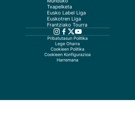
Munduko
Txapelketa
Eusko Label Liga
Euskotren Liga
Frantziako Tourra
Pribatutasun Politika
Lege Oharra
Cookieen Politika
Cookieen Konfigurazioa
Harremana