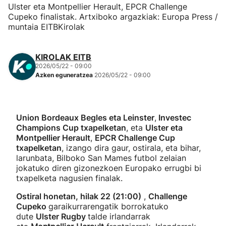
Ulster eta Montpellier Herault, EPCR Challenge
Cupeko finalistak. Artxiboko argazkiak: Europa Press /
muntaia EITBKirolak
KIROLAK EITB
2026/05/22 - 09:00
Azken eguneratzea
2026/05/22 - 09:00
Union Bordeaux Begles eta Leinster
,
Investec
Champions Cup txapelketan
, eta
Ulster eta
Montpellier Herault
,
EPCR Challenge Cup
txapelketan
, izango dira gaur, ostirala, eta bihar,
larunbata, Bilboko San Mames futbol zelaian
jokatuko diren gizonezkoen Europako errugbi bi
txapelketa nagusien finalak.
Ostiral honetan, hilak 22 (21:00)
,
Challenge
Cupeko
garaikurrarengatik borrokatuko
dute
Ulster Rugby
talde irlandarrak