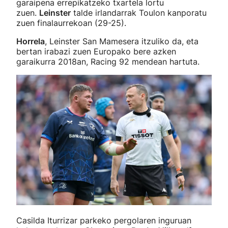
garaipena errepikatzeko txartela lortu
zuen.
Leinster
talde irlandarrak Toulon kanporatu
zuen finalaurrekoan (29-25).
Horrela
, Leinster San Mamesera itzuliko da, eta
bertan irabazi zuen Europako bere azken
garaikurra 2018an, Racing 92 mendean hartuta.
Casilda Iturrizar parkeko pergolaren inguruan