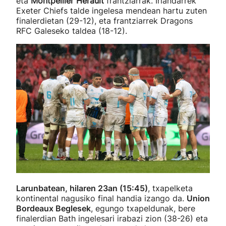
eta
Montpellier Herault
frantziarrak. Irlandarrek
Exeter Chiefs talde ingelesa mendean hartu zuten
finalerdietan (29-12), eta frantziarrek Dragons
RFC Galeseko taldea (18-12).
Larunbatean, hilaren 23an (15:45)
, txapelketa
kontinental nagusiko final handia izango da.
Union
Bordeaux Beglesek
, egungo txapeldunak, bere
finalerdian Bath ingelesari irabazi zion (38-26) eta