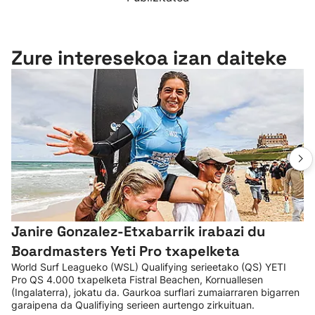
Zure interesekoa izan daiteke
Janire Gonzalez-Etxabarrik irabazi du
Boardmasters Yeti Pro txapelketa
World Surf Leagueko (WSL) Qualifying serieetako (QS) YETI
Pro QS 4.000 txapelketa Fistral Beachen, Kornuallesen
(Ingalaterra), jokatu da. Gaurkoa surflari zumaiarraren bigarren
garaipena da Qualifiying serieen aurtengo zirkuituan.