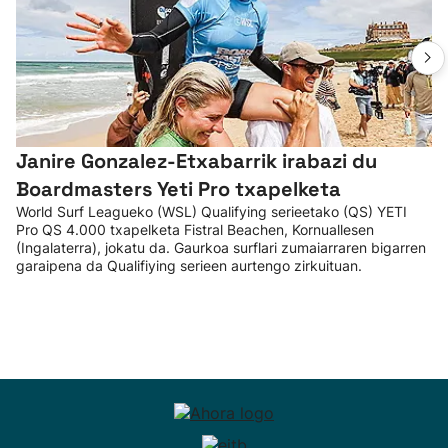
Janire Gonzalez-Etxabarrik irabazi du
Boardmasters Yeti Pro txapelketa
World Surf Leagueko (WSL) Qualifying serieetako (QS) YETI
Pro QS 4.000 txapelketa Fistral Beachen, Kornuallesen
(Ingalaterra), jokatu da. Gaurkoa surflari zumaiarraren bigarren
garaipena da Qualifiying serieen aurtengo zirkuituan.