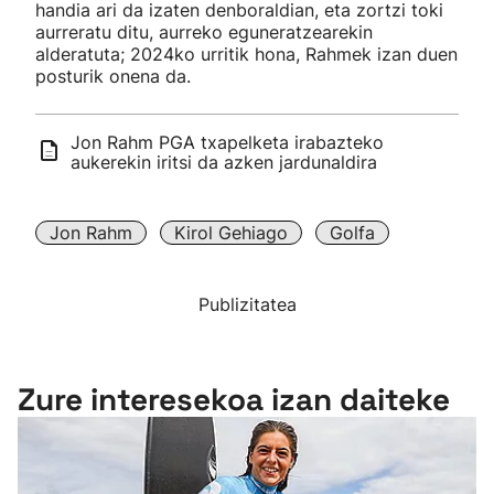
handia ari da izaten denboraldian, eta zortzi toki
aurreratu ditu, aurreko eguneratzearekin
alderatuta; 2024ko urritik hona, Rahmek izan duen
posturik onena da.
Jon Rahm PGA txapelketa irabazteko
aukerekin iritsi da azken jardunaldira
Jon Rahm
Kirol Gehiago
Golfa
Publizitatea
Zure interesekoa izan daiteke