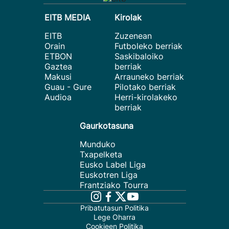
EITB MEDIA
Kirolak
EITB
Zuzenean
Orain
Futboleko berriak
ETBON
Saskibaloiko
Gaztea
berriak
Makusi
Arrauneko berriak
Guau - Gure
Pilotako berriak
Audioa
Herri-kirolakeko
berriak
Gaurkotasuna
Munduko
Txapelketa
Eusko Label Liga
Euskotren Liga
Frantziako Tourra
Pribatutasun Politika
Lege Oharra
Cookieen Politika