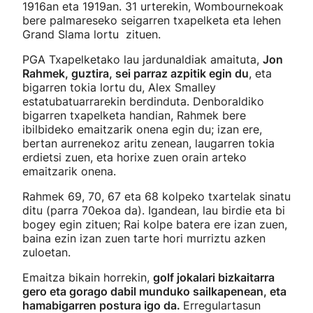
1916an eta 1919an. 31 urterekin, Wombournekoak
bere palmareseko seigarren txapelketa eta lehen
Grand Slama lortu zituen.
PGA Txapelketako lau jardunaldiak amaituta,
Jon
Rahmek, guztira, sei parraz azpitik egin du
, eta
bigarren tokia lortu du, Alex Smalley
estatubatuarrarekin berdinduta. Denboraldiko
bigarren txapelketa handian, Rahmek bere
ibilbideko emaitzarik onena egin du; izan ere,
bertan aurrenekoz aritu zenean, laugarren tokia
erdietsi zuen, eta horixe zuen orain arteko
emaitzarik onena.
Rahmek 69, 70, 67 eta 68 kolpeko txartelak sinatu
ditu (parra 70ekoa da). Igandean, lau birdie eta bi
bogey egin zituen; Rai kolpe batera ere izan zuen,
baina ezin izan zuen tarte hori murriztu azken
zuloetan.
Emaitza bikain horrekin,
golf jokalari bizkaitarra
gero eta gorago dabil munduko sailkapenean, eta
hamabigarren postura igo da.
Erregulartasun