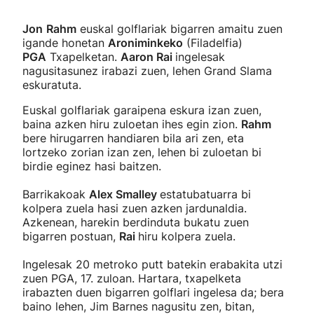
Jon
Rahm
euskal golflariak bigarren amaitu zuen
igande honetan
Aroniminkeko
(Filadelfia)
PGA
Txapelketan.
Aaron Rai
ingelesak
nagusitasunez irabazi zuen, lehen Grand Slama
eskuratuta.
Euskal golflariak garaipena eskura izan zuen,
baina azken hiru zuloetan ihes egin zion.
Rahm
bere hirugarren handiaren bila ari zen, eta
lortzeko zorian izan zen, lehen bi zuloetan bi
birdie eginez hasi baitzen.
Barrikakoak
Alex Smalley
estatubatuarra bi
kolpera zuela hasi zuen azken jardunaldia.
Azkenean, harekin berdinduta bukatu zuen
bigarren postuan,
Rai
hiru kolpera zuela.
Ingelesak 20 metroko putt batekin erabakita utzi
zuen PGA, 17. zuloan. Hartara, txapelketa
irabazten duen bigarren golflari ingelesa da; bera
baino lehen, Jim Barnes nagusitu zen, bitan,