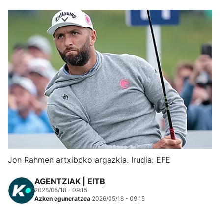
Herri-kirolak
Eskubaloia
Kirolak 360
Atletismoa
Mendi-lasterketak
Kirol gehiago
Jon Rahmen artxiboko argazkia. Irudia: EFE
"Helmuga"
AGENTZIAK | EITB
2026/05/18 - 09:15
Azken eguneratzea
2026/05/18 - 09:15