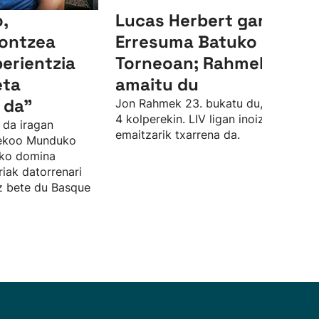
,
Lucas Herbert garaile,
ontzea
Erresuma Batuko LIV
perientzia
Torneoan; Rahmek 23.
eta
amaitu du
 da"
Jon Rahmek 23. bukatu du, par azpiti
4 kolperekin. LIV ligan inoiz izan due
 da iragan
emaitzarik txarrena da.
sekoo Munduko
zko domina
riak datorrenari
ez bete du Basque