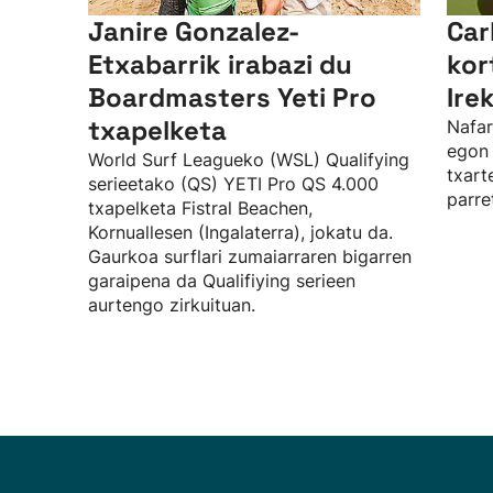
Janire Gonzalez-
Car
Etxabarrik irabazi du
kor
Boardmasters Yeti Pro
Ire
txapelketa
Nafar
egon 
World Surf Leagueko (WSL) Qualifying
txart
serieetako (QS) YETI Pro QS 4.000
parre
txapelketa Fistral Beachen,
Kornuallesen (Ingalaterra), jokatu da.
Gaurkoa surflari zumaiarraren bigarren
garaipena da Qualifiying serieen
aurtengo zirkuituan.