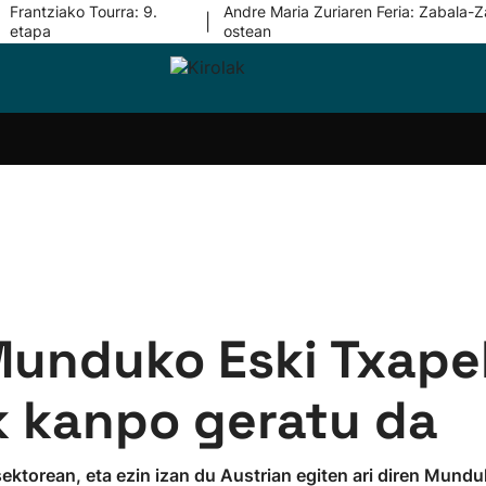
Frantziako Tourra: 9.
Andre Maria Zuriaren Feria: Zabala-Z
|
etapa
ostean
i-
Eskubaloia
Kirolak
Atletismoa
Mendi-
Kirol
lak
360
lasterketak
gehiag
Taldeak
olaritza
Lehiaketak
Zuzenean
i-
Kirol-
tzea
bideoak
l Herri
tira
Munduko Eski Txape
k kanpo geratu da
en sektorean, eta ezin izan du Austrian egiten ari diren Mun