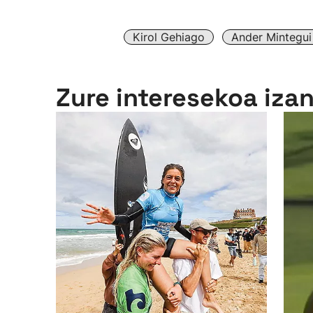
Kirol Gehiago
Ander Mintegui
Zure interesekoa iza