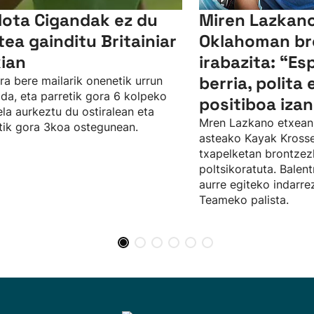
lota Cigandak ez du
Miren Lazkano
tea gainditu Britainiar
Oklahoman br
kian
irabazita: “Es
berria, polita 
ra bere mailarik onenetik urrun
da, eta parretik gora 6 kolpeko
positiboa izan
ela aurkeztu du ostiralean eta
Mren Lazkano etxean
tik gora 3koa ostegunean.
asteako Kayak Kros
txapelketan brontze
poltsikoratuta. Balent
aurre egiteko indarr
Teameko palista.