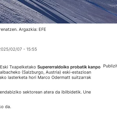
renatzen. Argazkia: EFE
2025/02/07 - 15:55
Publizi
Eski Txapelketako
Supererraldoiko probatik kanpo
Saalbacheko (Salzburgo, Austria) eski-estazioan
ako lasterketa hori Marco Odermatt suitzarrak
hendabiziko sektorean atera da ibilbidetik. Une
ko da.