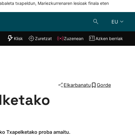
abaleta txapeldun, Mariezkurrenaren lesioak finala eten
EU
"Helmuga"
Klisk
Zuretzat
Zuzenean
Azken berriak
Klisk
Zuzenean
o
Zuretzat
Azken berria
Elkarbanatu
Gorde
lketako
duko Txapelketako proba amaitu.