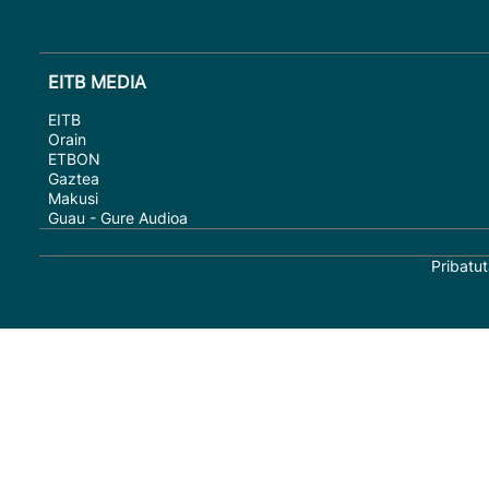
EITB MEDIA
EITB
Orain
ETBON
Gaztea
Makusi
Guau - Gure Audioa
Pribatut