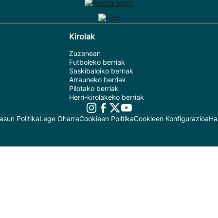
Kirolak
Zuzenean
Futboleko berriak
Saskibaloiko berriak
Arrauneko berriak
Pilotako berriak
Herri-kirolakeko berriak
asun Politika
Lege Oharra
Cookieen Politika
Cookieen Konfigurazioa
Ha