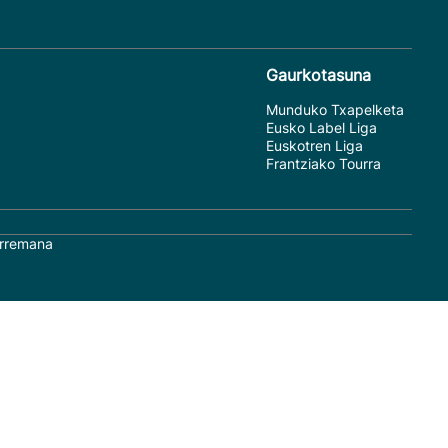
Gaurkotasuna
Munduko Txapelketa
Eusko Label Liga
Euskotren Liga
Frantziako Tourra
rremana