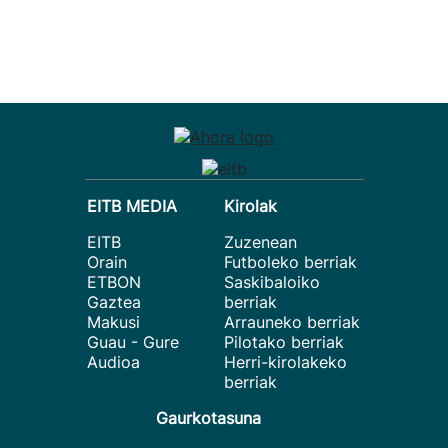
EITB MEDIA
Kirolak
EITB
Zuzenean
Orain
Futboleko berriak
ETBON
Saskibaloiko
Gaztea
berriak
Makusi
Arrauneko berriak
Guau - Gure
Pilotako berriak
Audioa
Herri-kirolakeko
berriak
Gaurkotasuna