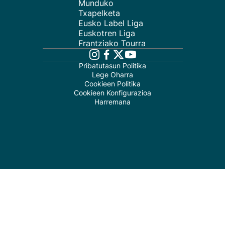
Munduko
Txapelketa
Eusko Label Liga
Euskotren Liga
Frantziako Tourra
Pribatutasun Politika
Lege Oharra
Cookieen Politika
Cookieen Konfigurazioa
Harremana