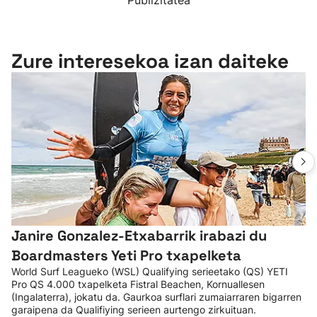
Publizitatea
Zure interesekoa izan daiteke
Janire Gonzalez-Etxabarrik irabazi du
Boardmasters Yeti Pro txapelketa
World Surf Leagueko (WSL) Qualifying serieetako (QS) YETI
Pro QS 4.000 txapelketa Fistral Beachen, Kornuallesen
(Ingalaterra), jokatu da. Gaurkoa surflari zumaiarraren bigarren
garaipena da Qualifiying serieen aurtengo zirkuituan.