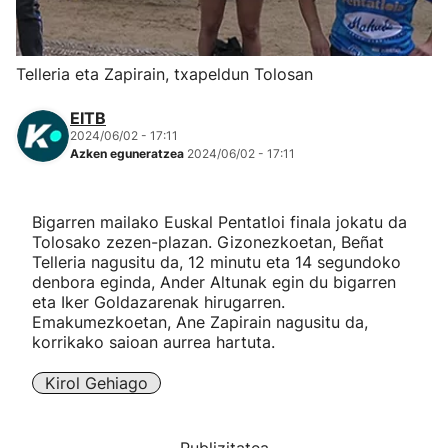
Herri-kirolak
Telleria eta Zapirain, txapeldun Tolosan
Eskubaloia
EITB
2024/06/02 - 17:11
Kirolak 360
Azken eguneratzea
2024/06/02 - 17:11
Atletismoa
Bigarren mailako Euskal Pentatloi finala jokatu da
Tolosako zezen-plazan. Gizonezkoetan, Beñat
Mendi-lasterketak
Telleria nagusitu da, 12 minutu eta 14 segundoko
denbora eginda, Ander Altunak egin du bigarren
eta Iker Goldazarenak hirugarren.
Kirol gehiago
Emakumezkoetan, Ane Zapirain nagusitu da,
korrikako saioan aurrea hartuta.
"Helmuga"
Kirol Gehiago