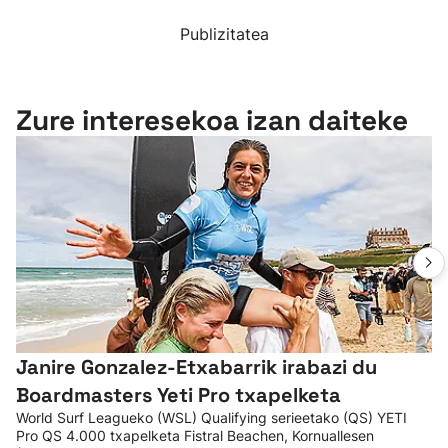
Publizitatea
Zure interesekoa izan daiteke
Janire Gonzalez-Etxabarrik irabazi du
Boardmasters Yeti Pro txapelketa
World Surf Leagueko (WSL) Qualifying serieetako (QS) YETI
Pro QS 4.000 txapelketa Fistral Beachen, Kornuallesen