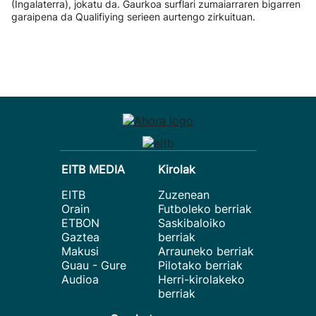
(Ingalaterra), jokatu da. Gaurkoa surflari zumaiarraren bigarren
garaipena da Qualifiying serieen aurtengo zirkuituan.
EITB MEDIA
Kirolak
EITB
Zuzenean
Orain
Futboleko berriak
ETBON
Saskibaloiko
Gaztea
berriak
Makusi
Arrauneko berriak
Guau - Gure
Pilotako berriak
Audioa
Herri-kirolakeko
berriak