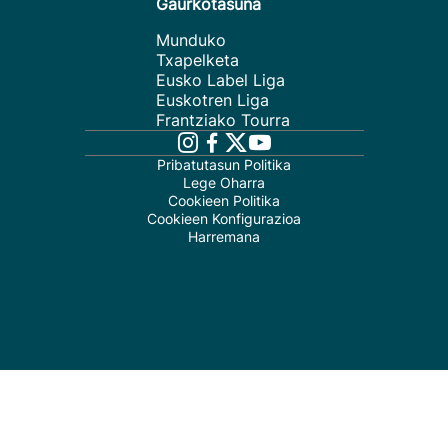
Gaurkotasuna
Munduko
Txapelketa
Eusko Label Liga
Euskotren Liga
Frantziako Tourra
Pribatutasun Politika
Lege Oharra
Cookieen Politika
Cookieen Konfigurazioa
Harremana