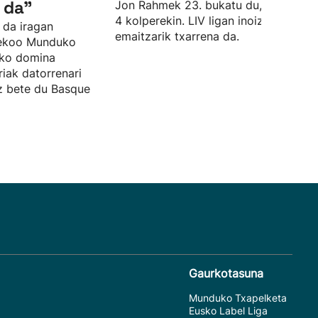
 da"
Jon Rahmek 23. bukatu du, par azpiti
4 kolperekin. LIV ligan inoiz izan due
 da iragan
emaitzarik txarrena da.
sekoo Munduko
zko domina
riak datorrenari
ez bete du Basque
Gaurkotasuna
Munduko Txapelketa
Eusko Label Liga