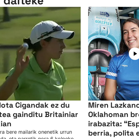
n daiteke
lota Cigandak ez du
Miren Lazkano
tea gainditu Britainiar
Oklahoman br
kian
irabazita: “Es
berria, polita 
ra bere mailarik onenetik urrun
da, eta parretik gora 6 kolpeko