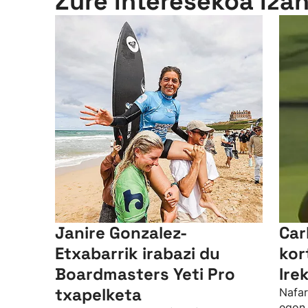
Zure interesekoa iza
Janire Gonzalez-
Car
Etxabarrik irabazi du
kor
Boardmasters Yeti Pro
Ire
txapelketa
Nafar
egon 