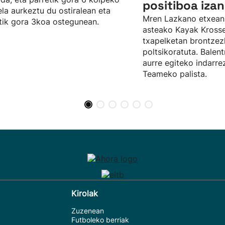
positiboa izan
ela aurkeztu du ostiralean eta
Mren Lazkano etxean
tik gora 3koa ostegunean.
asteako Kayak Kros
txapelketan brontze
poltsikoratuta. Balent
aurre egiteko indarr
Teameko palista.
Kirolak
Zuzenean
Futboleko berriak