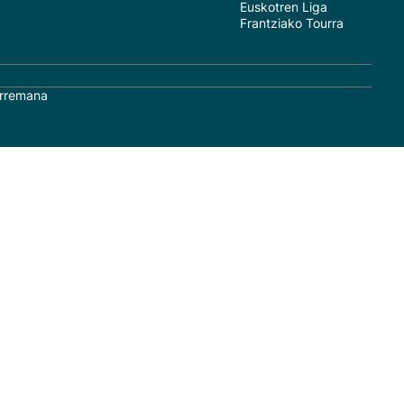
Euskotren Liga
Frantziako Tourra
rremana