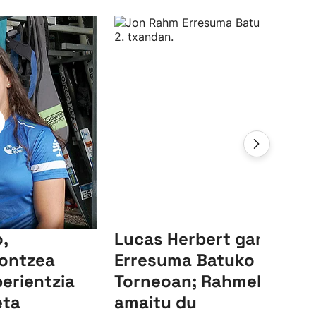
,
Lucas Herbert garaile,
ontzea
Erresuma Batuko LIV
perientzia
Torneoan; Rahmek 23.
eta
amaitu du