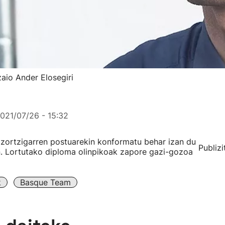
zaio Ander Elosegiri
021/07/26 - 15:32
k zortzigarren postuarekin konformatu behar izan du
Publizi
n. Lortutako diploma olinpikoak zapore gazi-gozoa
k
Basque Team