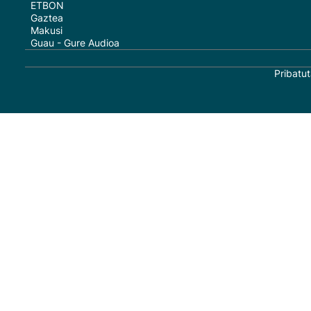
ETBON
Gaztea
Makusi
Guau - Gure Audioa
Pribatut