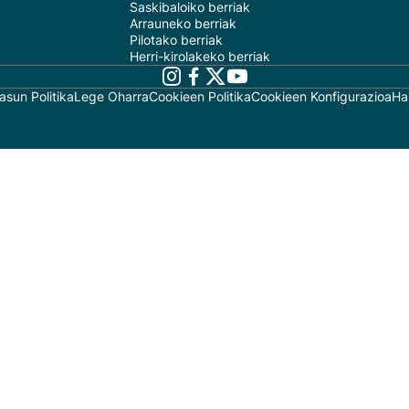
Saskibaloiko berriak
Arrauneko berriak
Pilotako berriak
Herri-kirolakeko berriak
asun Politika
Lege Oharra
Cookieen Politika
Cookieen Konfigurazioa
Ha