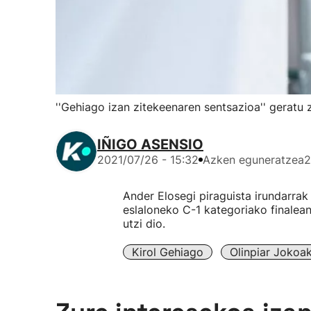
''Gehiago izan zitekeenaren sentsazioa'' geratu 
IÑIGO ASENSIO
2021/07/26 - 15:32
Azken eguneratzea
2
Ander Elosegi piraguista irundarra
eslaloneko C-1 kategoriako finalea
utzi dio.
Kirol Gehiago
Olinpiar Jokoa