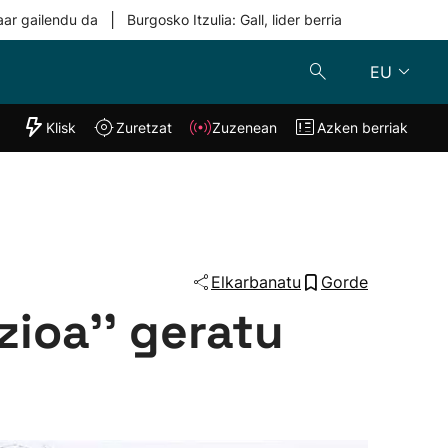
|
aar gailendu da
Burgosko Itzulia: Gall, lider berria
EU
"Helmuga"
Klisk
Zuretzat
Zuzenean
Azken berriak
Klisk
Zuzenean
o
Zuretzat
Azken berria
Elkarbanatu
Gorde
zioa'' geratu