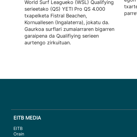
World Surf Leagueko (WSL) Qualifying
txart
serieetako (QS) YETI Pro QS 4.000
parre
txapelketa Fistral Beachen,
Kornuallesen (Ingalaterra), jokatu da.
Gaurkoa surflari zumaiarraren bigarren
garaipena da Qualifiying serieen
aurtengo zirkuituan.
EITB MEDIA
EITB
Orain