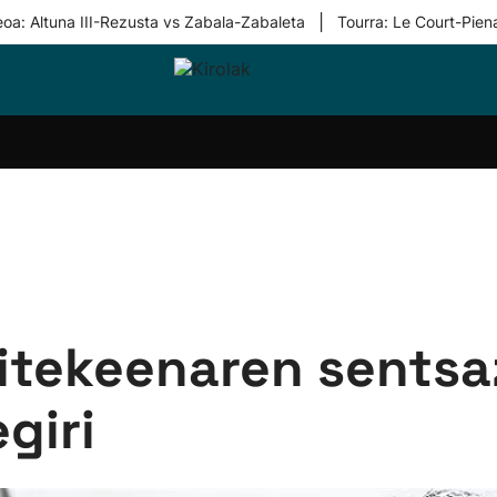
|
eoa: Altuna III-Rezusta vs Zabala-Zabaleta
Tourra: Le Court-Pien
i-
Eskubaloia
Kirolak
Atletismoa
Mendi-
Kirol
lak
360
lasterketak
gehiag
Taldeak
olaritza
Lehiaketak
Zuzenean
i-
Kirol-
tzea
bideoak
l Herri
tira
zitekeenaren sentsa
giri