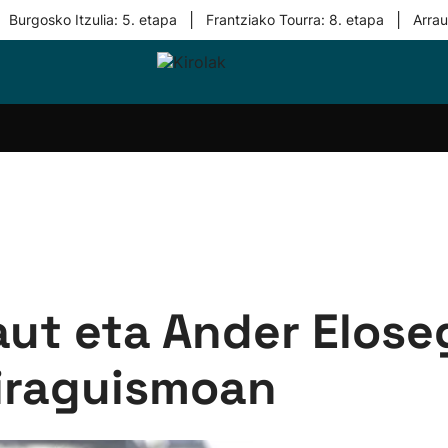
|
|
Burgosko Itzulia: 5. etapa
Frantziako Tourra: 8. etapa
Arra
i-
Eskubaloia
Kirolak
Atletismoa
Mendi-
Kirol
lak
360
lasterketak
gehiag
Taldeak
olaritza
Lehiaketak
Zuzenean
i-
Kirol-
tzea
bideoak
l Herri
tira
ut eta Ander Eloseg
piraguismoan