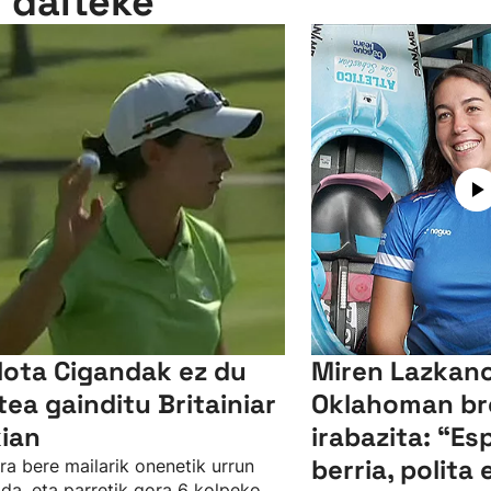
n daiteke
lota Cigandak ez du
Miren Lazkano
tea gainditu Britainiar
Oklahoman br
kian
irabazita: “Es
berria, polita 
ra bere mailarik onenetik urrun
da, eta parretik gora 6 kolpeko