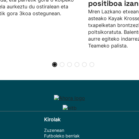
positiboa izan
ela aurkeztu du ostiralean eta
Mren Lazkano etxean
tik gora 3koa ostegunean.
asteako Kayak Kros
txapelketan brontze
poltsikoratuta. Balent
aurre egiteko indarr
Teameko palista.
Kirolak
Zuzenean
Futboleko berriak