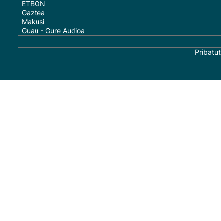
ETBON
Gaztea
Makusi
Guau - Gure Audioa
Pribatut