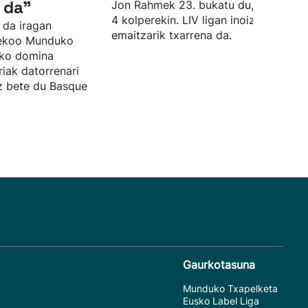
 da"
Jon Rahmek 23. bukatu du, par azpiti
4 kolperekin. LIV ligan inoiz izan due
 da iragan
emaitzarik txarrena da.
sekoo Munduko
zko domina
riak datorrenari
ez bete du Basque
Gaurkotasuna
Munduko Txapelketa
Eusko Label Liga