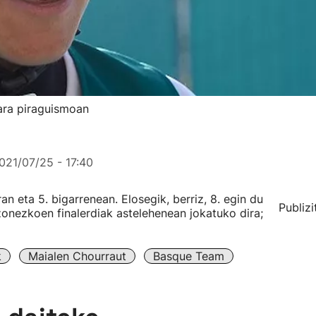
tara piraguismoan
021/07/25 - 17:40
an eta 5. bigarrenean. Elosegik, berriz, 8. egin du
Publizi
zonezkoen finalerdiak astelehenean jokatuko dira;
k
Maialen Chourraut
Basque Team