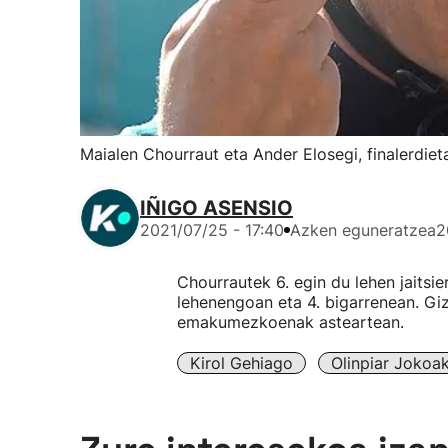
Maialen Chourraut eta Ander Elosegi, finalerdie
IÑIGO ASENSIO
2021/07/25 - 17:40
Azken eguneratzea
2
Chourrautek 6. egin du lehen jaitsier
lehenengoan eta 4. bigarrenean. Gi
emakumezkoenak asteartean.
Kirol Gehiago
Olinpiar Jokoa