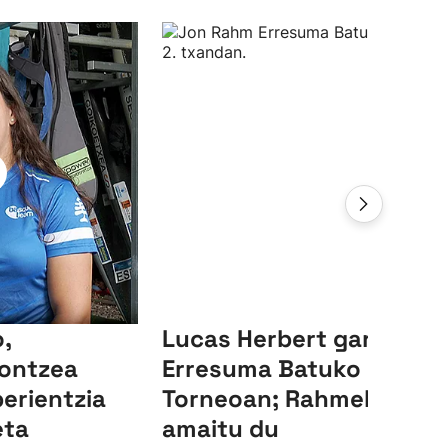
,
Lucas Herbert garaile,
ontzea
Erresuma Batuko LIV
perientzia
Torneoan; Rahmek 23.
eta
amaitu du