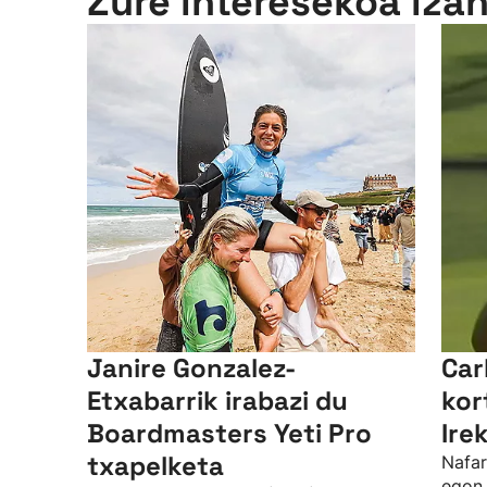
Zure interesekoa iza
Janire Gonzalez-
Car
Etxabarrik irabazi du
kor
Boardmasters Yeti Pro
Ire
txapelketa
Nafar
egon 