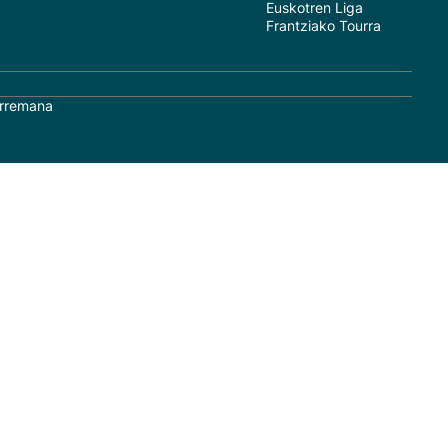
Euskotren Liga
Frantziako Tourra
rremana