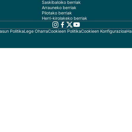
Saskibaloiko berriak
Arrauneko berriak
Pilotako berriak
Herri-kirolakeko berriak
asun Politika
Lege Oharra
Cookieen Politika
Cookieen Konfigurazioa
Ha