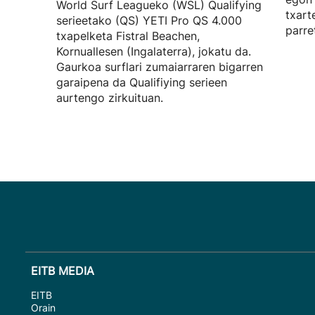
World Surf Leagueko (WSL) Qualifying
txart
serieetako (QS) YETI Pro QS 4.000
parre
txapelketa Fistral Beachen,
Kornuallesen (Ingalaterra), jokatu da.
Gaurkoa surflari zumaiarraren bigarren
garaipena da Qualifiying serieen
aurtengo zirkuituan.
EITB MEDIA
EITB
Orain