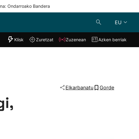
una: Ondarroako Bandera
EU
"Helmuga"
Klisk
Zuretzat
Zuzenean
Azken berriak
Klisk
Zuzenean
o
Zuretzat
Azken berria
Elkarbanatu
Gorde
i,