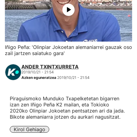
Herri-kirolak
Eskubaloia
Kirolak 360
Iñigo Peña: 'Olinpiar Jokoetan alemaniarrei gauzak oso
zail jartzen saiatuko gara'
Atletismoa
ANDER TXINTXURRETA
2019/10/21 - 21:54
Mendi-lasterketak
Azken eguneratzea
2019/10/21 - 21:54
Kirol gehiago
Piraguismoko Munduko Txapelketetan bigarren
izan zen Iñigo Peña K2 mailan, eta Tokioko
"Helmuga"
2020ko Olinpiar Jokoetan pentsatzen ari da jada.
Bikote alemaniarra jotzen du aurkari nagusitzat.
Kirol Gehiago