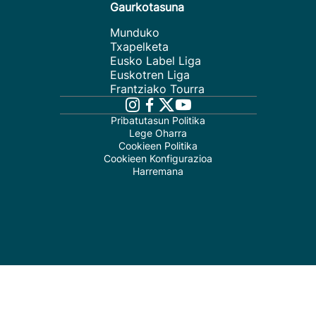
Gaurkotasuna
Munduko
Txapelketa
Eusko Label Liga
Euskotren Liga
Frantziako Tourra
Pribatutasun Politika
Lege Oharra
Cookieen Politika
Cookieen Konfigurazioa
Harremana