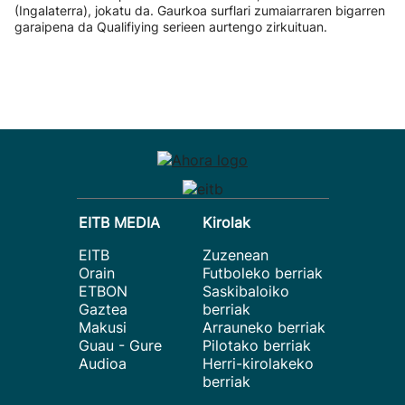
(Ingalaterra), jokatu da. Gaurkoa surflari zumaiarraren bigarren
garaipena da Qualifiying serieen aurtengo zirkuituan.
EITB MEDIA
Kirolak
EITB
Zuzenean
Orain
Futboleko berriak
ETBON
Saskibaloiko
Gaztea
berriak
Makusi
Arrauneko berriak
Guau - Gure
Pilotako berriak
Audioa
Herri-kirolakeko
berriak