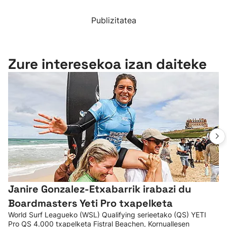
Publizitatea
Zure interesekoa izan daiteke
Janire Gonzalez-Etxabarrik irabazi du
Boardmasters Yeti Pro txapelketa
World Surf Leagueko (WSL) Qualifying serieetako (QS) YETI
Pro QS 4.000 txapelketa Fistral Beachen, Kornuallesen