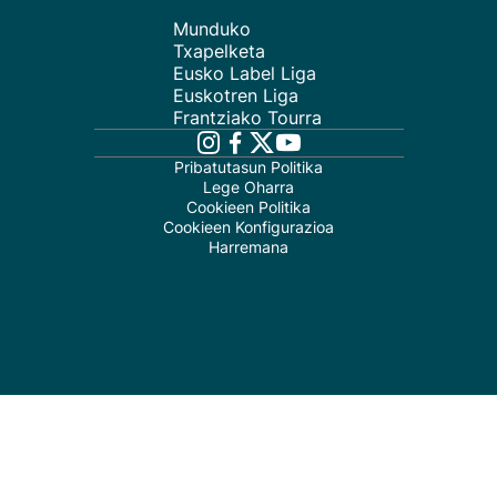
Munduko
Txapelketa
Eusko Label Liga
Euskotren Liga
Frantziako Tourra
Pribatutasun Politika
Lege Oharra
Cookieen Politika
Cookieen Konfigurazioa
Harremana