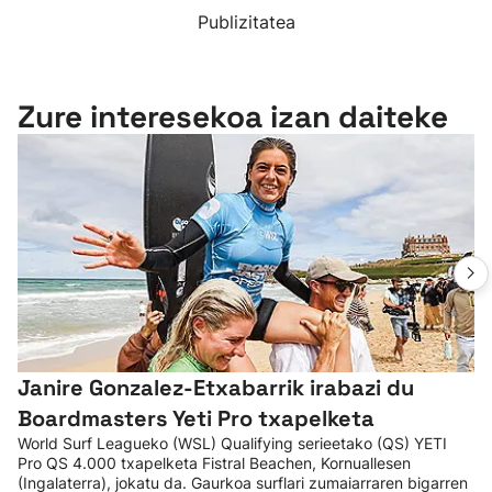
Publizitatea
Zure interesekoa izan daiteke
Janire Gonzalez-Etxabarrik irabazi du
Boardmasters Yeti Pro txapelketa
World Surf Leagueko (WSL) Qualifying serieetako (QS) YETI
Pro QS 4.000 txapelketa Fistral Beachen, Kornuallesen
(Ingalaterra), jokatu da. Gaurkoa surflari zumaiarraren bigarren