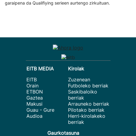
garaipena da Qualifiying serieen aurtengo zirkuituan.
EITB MEDIA
Kirolak
EITB
Zuzenean
Orain
Futboleko berriak
ETBON
Saskibaloiko
Gaztea
berriak
Makusi
Arrauneko berriak
Guau - Gure
Pilotako berriak
Audioa
Herri-kirolakeko
berriak
Gaurkotasuna