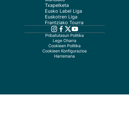
Txapelketa
Eusko Label Liga
Euskotren Liga
Frantziako Tourra
Pribatutasun Politika
Lege Oharra
Cookieen Politika
Cookieen Konfigurazioa
Harremana