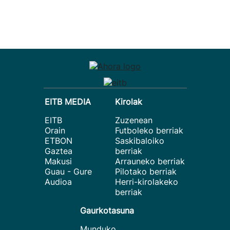
EITB MEDIA
Kirolak
EITB
Zuzenean
Orain
Futboleko berriak
ETBON
Saskibaloiko
Gaztea
berriak
Makusi
Arrauneko berriak
Guau - Gure
Pilotako berriak
Audioa
Herri-kirolakeko
berriak
Gaurkotasuna
Munduko