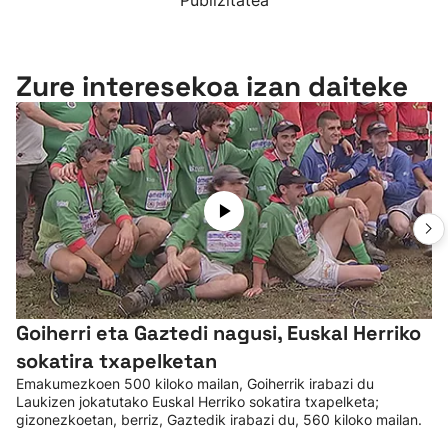
Publizitatea
Zure interesekoa izan daiteke
Goiherri eta Gaztedi nagusi, Euskal Herriko
sokatira txapelketan
Emakumezkoen 500 kiloko mailan, Goiherrik irabazi du
Laukizen jokatutako Euskal Herriko sokatira txapelketa;
gizonezkoetan, berriz, Gaztedik irabazi du, 560 kiloko mailan.