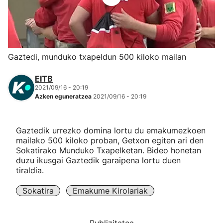
Herri-kirolak
Eskubaloia
Gaztedi, munduko txapeldun 500 kiloko mailan
Kirolak 360
EITB
2021/09/16 - 20:19
Azken eguneratzea
2021/09/16 - 20:19
Atletismoa
Mendi-lasterketak
Gaztedik urrezko domina lortu du emakumezkoen
mailako 500 kiloko proban, Getxon egiten ari den
Sokatirako Munduko Txapelketan. Bideo honetan
Kirol gehiago
duzu ikusgai Gaztedik garaipena lortu duen
tiraldia.
"Helmuga"
Sokatira
Emakume Kirolariak