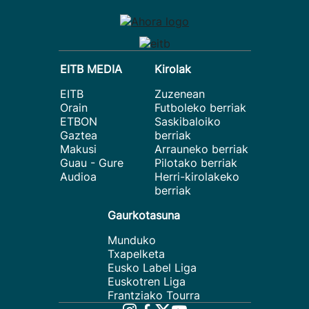
EITB MEDIA
Kirolak
EITB
Zuzenean
Orain
Futboleko berriak
ETBON
Saskibaloiko
Gaztea
berriak
Makusi
Arrauneko berriak
Guau - Gure
Pilotako berriak
Audioa
Herri-kirolakeko
berriak
Gaurkotasuna
Munduko
Txapelketa
Eusko Label Liga
Euskotren Liga
Frantziako Tourra