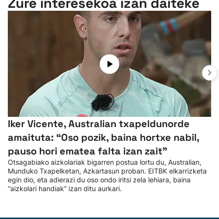
Zure interesekoa izan daiteke
Iker Vicente, Australian txapeldunorde
amaituta: “Oso pozik, baina hortxe nabil,
pauso hori ematea falta izan zait”
Otsagabiako aizkolariak bigarren postua lortu du, Australian,
Munduko Txapelketan, Azkartasun proban. EITBK elkarrizketa
egin dio, eta adierazi du oso ondo iritsi zela lehiara, baina
“aizkolari handiak” izan ditu aurkari.