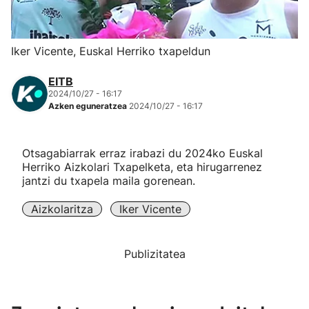
Herri-kirolak
Iker Vicente, Euskal Herriko txapeldun
Eskubaloia
EITB
2024/10/27 - 16:17
Kirolak 360
Azken eguneratzea
2024/10/27 - 16:17
Atletismoa
Otsagabiarrak erraz irabazi du 2024ko Euskal
Herriko Aizkolari Txapelketa, eta hirugarrenez
Mendi-lasterketak
jantzi du txapela maila gorenean.
Aizkolaritza
Iker Vicente
Kirol gehiago
"Helmuga"
Publizitatea