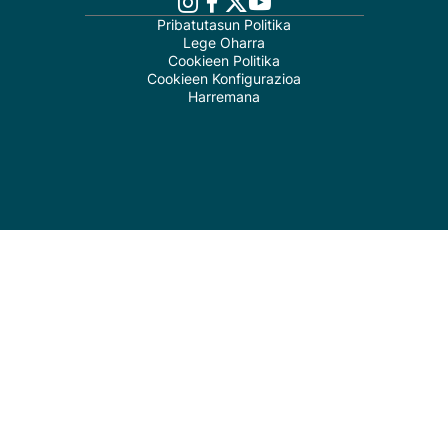
Pribatutasun Politika
Lege Oharra
Cookieen Politika
Cookieen Konfigurazioa
Harremana