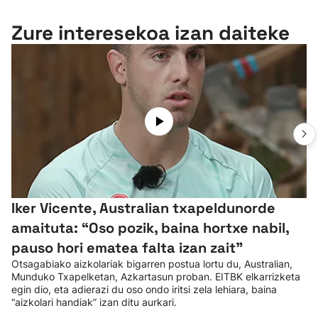
Zure interesekoa izan daiteke
Iker Vicente, Australian txapeldunorde
amaituta: “Oso pozik, baina hortxe nabil,
pauso hori ematea falta izan zait”
Otsagabiako aizkolariak bigarren postua lortu du, Australian,
Munduko Txapelketan, Azkartasun proban. EITBK elkarrizketa
egin dio, eta adierazi du oso ondo iritsi zela lehiara, baina
“aizkolari handiak” izan ditu aurkari.