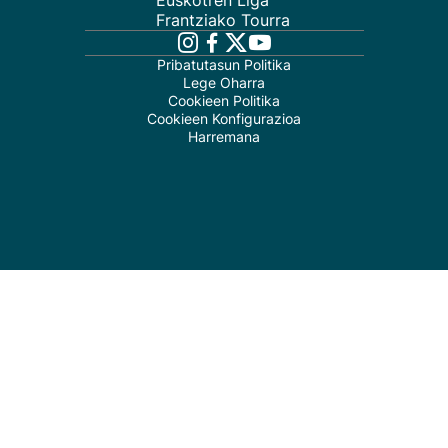
Euskotren Liga
Frantziako Tourra
Pribatutasun Politika
Lege Oharra
Cookieen Politika
Cookieen Konfigurazioa
Harremana