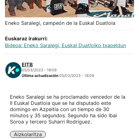
Herri-kirolak
Eneko Saralegi, campeón de la Euskal Duatloia
Balonmano
Euskaraz irakurri:
Kirolak 360
Bideoa: Eneko Saralegi, Euskal Duatloiko txapeldun
Atletismo
EITB
05/03/2023 - 18:09
Última actualización
05/03/2023 - 18:09
Carreras de montaña
Más deportes
Eneko Saralegi se ha proclamado vencedor de la
II Euskal Duatloia que se ha disputado este
domingo en Azpeitia con un tiempo de 30
"Helmuga"
minutos y 35 segundos. Segundo ha sido Ibai
Soroa y tercero Suharri Rodríguez.
Aizkolaritza