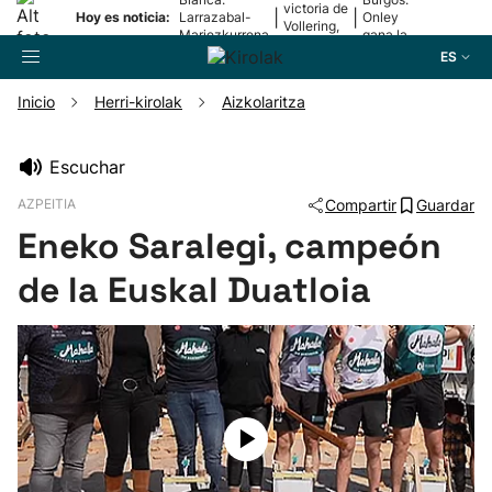
victoria de
|
|
Hoy es noticia:
Larrazabal-
Onley
Vollering,
Mariezkurrena
gana la
en la 5ª
II, a la final
2ª etapa
ES
etapa
Inicio
Herri-kirolak
Aizkolaritza
Buscador
Escuchar
AZPEITIA
Compartir
Guardar
Fútbol
Eneko Saralegi, campeón
Pelota
de la Euskal Duatloia
Remo
Baloncesto
Ciclismo