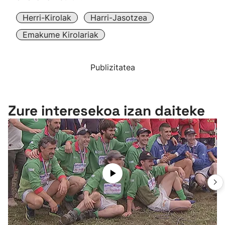
Herri-Kirolak
Harri-Jasotzea
Emakume Kirolariak
Publizitatea
Zure interesekoa izan daiteke