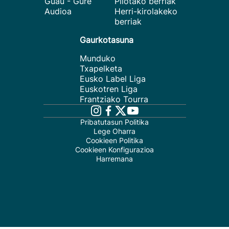
Guau - Gure
Pilotako berriak
Audioa
Herri-kirolakeko
berriak
Gaurkotasuna
Munduko
Txapelketa
Eusko Label Liga
Euskotren Liga
Frantziako Tourra
Pribatutasun Politika
Lege Oharra
Cookieen Politika
Cookieen Konfigurazioa
Harremana