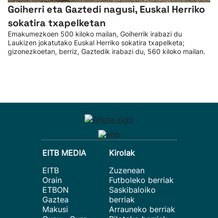
Goiherri eta Gaztedi nagusi, Euskal Herriko
sokatira txapelketan
Emakumezkoen 500 kiloko mailan, Goiherrik irabazi du
Laukizen jokatutako Euskal Herriko sokatira txapelketa;
gizonezkoetan, berriz, Gaztedik irabazi du, 560 kiloko mailan.
EITB MEDIA
Kirolak
EITB
Zuzenean
Orain
Futboleko berriak
ETBON
Saskibaloiko
Gaztea
berriak
Makusi
Arrauneko berriak