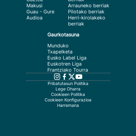
Makusi
Arrauneko berriak
Guau - Gure
Pilotako berriak
Audioa
Herri-kirolakeko
berriak
Gaurkotasuna
Munduko
Txapelketa
Eusko Label Liga
Euskotren Liga
Frantziako Tourra
Pribatutasun Politika
Lege Oharra
Cookieen Politika
Cookieen Konfigurazioa
Harremana