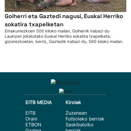
Goiherri eta Gaztedi nagusi, Euskal Herriko
sokatira txapelketan
Emakumezkoen 500 kiloko mailan, Goiherrik irabazi du
Laukizen jokatutako Euskal Herriko sokatira txapelketa;
gizonezkoetan, berriz, Gaztedik irabazi du, 560 kiloko mailan.
EITB MEDIA
Kirolak
EITB
Zuzenean
Orain
Futboleko berriak
ETBON
Saskibaloiko
Gaztea
berriak