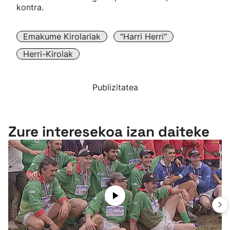
kontra.
Emakume Kirolariak
"Harri Herri"
Herri-Kirolak
Publizitatea
Zure interesekoa izan daiteke