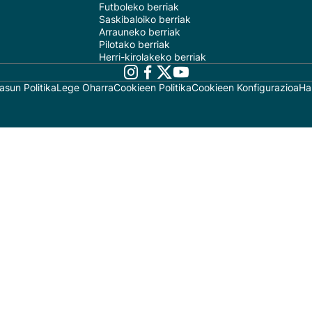
Futboleko berriak
Saskibaloiko berriak
Arrauneko berriak
Pilotako berriak
Herri-kirolakeko berriak
asun Politika
Lege Oharra
Cookieen Politika
Cookieen Konfigurazioa
Ha