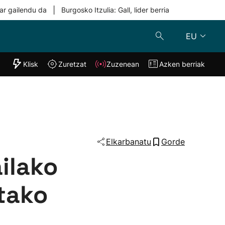
|
ar gailendu da
Burgosko Itzulia: Gall, lider berria
EU
"Helmuga"
Klisk
Zuretzat
Zuzenean
Azken berriak
Klisk
Zuzenean
o
Zuretzat
Azken berria
Elkarbanatu
Gorde
ailako
etako