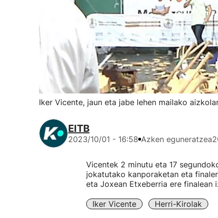
Iker Vicente, jaun eta jabe lehen mailako aizkol
EITB
2023/10/01 - 16:58
Azken eguneratzea
2
Vicentek 2 minutu eta 17 segundok
jokatutako kanporaketan eta finale
eta Joxean Etxeberria ere finalean 
Iker Vicente
Herri-Kirolak