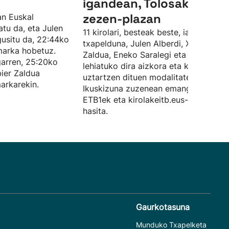
igandean, Tolosako
zezen-plazan
an Euskal
atu da, eta Julen
11 kirolari, besteak beste, iazko
agusitu da, 22:44ko
txapelduna, Julen Alberdi, Xabier
marka hobetuz.
Zaldua, Eneko Saralegi eta Ibai Soroa
garren, 25:20ko
lehiatuko dira aizkora eta korrika
ier Zaldua
uztartzen dituen modalitate honetan.
arkarekin.
Ikuskizuna zuzenean emango dute
ETB1ek eta kirolakeitb.eus-ek, 17:30e
hasita.
Gaurkotasuna
Munduko Txapelketa