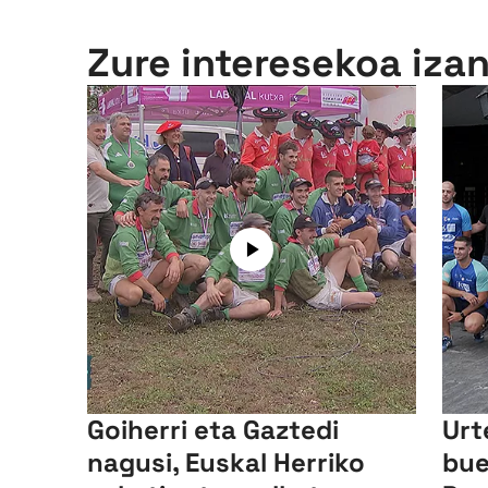
Zure interesekoa iza
Goiherri eta Gaztedi
Urt
nagusi, Euskal Herriko
bue