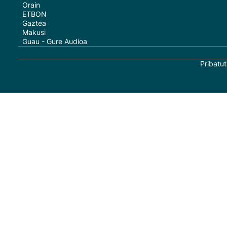
Orain
ETBON
Gaztea
Makusi
Guau - Gure Audioa
Pribatut