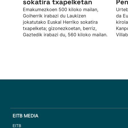
sokatira txapelketan
Pen
Emakumezkoen 500 kiloko mailan,
Urteb
Goiherrik irabazi du Laukizen
da Eu
jokatutako Euskal Herriko sokatira
kirol
txapelketa; gizonezkoetan, berriz,
Kanpo
Gaztedik irabazi du, 560 kiloko mailan.
Villa
EITB MEDIA
EITB