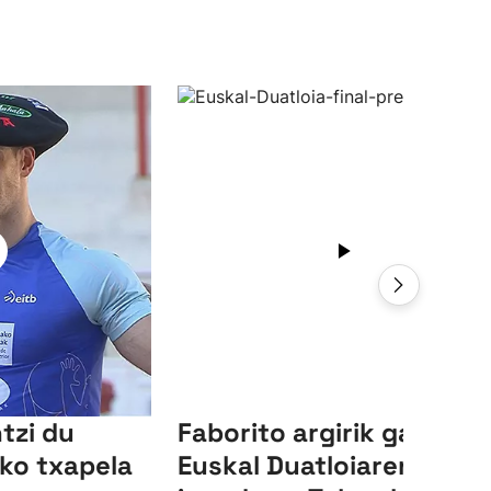
ntzi du
Faborito argirik gabeko
iko txapela
Euskal Duatloiaren finala