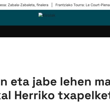
|
eoa: Zabala-Zabaleta, finalera
Frantziako Tourra: Le Court-Piena
i-
Eskubaloia
Kirolak
Atletismoa
Mendi-
Kirol
lak
360
lasterketak
gehiag
Taldeak
olaritza
Lehiaketak
Zuzenean
i-
Kirol-
tzea
bideoak
l Herri
tira
un eta jabe lehen m
kal Herriko txapelk