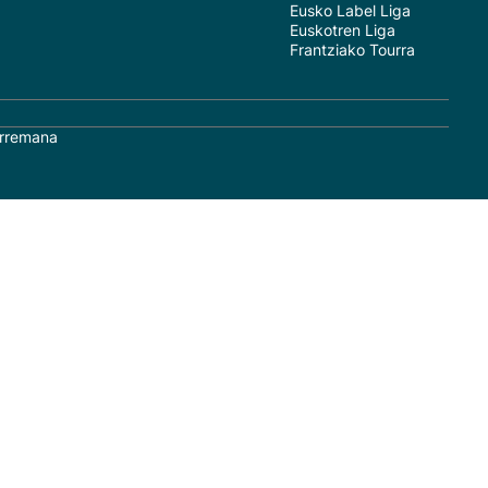
Eusko Label Liga
Euskotren Liga
Frantziako Tourra
rremana