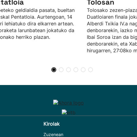
tatloia
Tolosan
eteko geldialdia pasata, bueltan
Tolosako zezen-plaz
skal Pentatloia. Aurtengoan, 14
Duatloiaren finala jok
ari lehiatuko dira elkarren artean.
Alberdi Txikia IV.a n
raketa larunbatean jokatuko da
denborarekin, iazko 
bonako herriko plazan.
Ibai Soroa izan da bi
denborarekin, eta Xab
hirugarren, 27:08ko m
Kirolak
Zuzenean