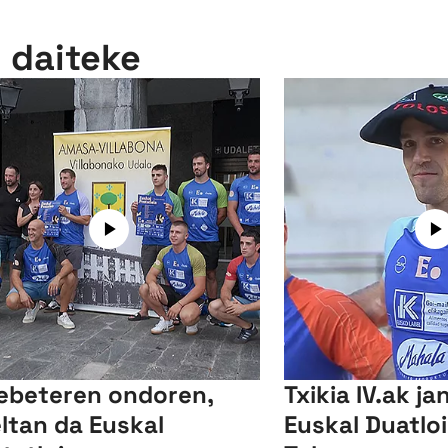
n daiteke
ebeteren ondoren,
Txikia IV.ak ja
ltan da Euskal
Euskal Duatlo