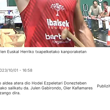
arien Euskal Herriko txapelketako kanporaketan
023/10/01 - 16:58
o aldea atera dio Hodei Ezpeletari Donezteben
Publizi
rako sailkatu da. Julen Gabirondo, Oier Kañamares
izango dira.