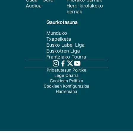
Audioa
Herri-kirolakeko
berriak
Gaurkotasuna
Munduko
Txapelketa
Eusko Label Liga
Euskotren Liga
Frantziako Tourra
Pribatutasun Politika
Lege Oharra
Cookieen Politika
Cookieen Konfigurazioa
Harremana