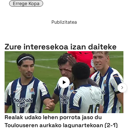
Errege Kopa
Publizitatea
Zure interesekoa izan daiteke
Realak udako lehen porrota jaso du
Toulouseren aurkako lagunartekoan (2-1)