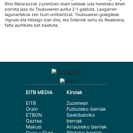
Rino Matarazzok zuzentzen duen taldeak uda honetako lehen
porrota jaso du Toulouseren aurka 2-1 galduta. Laugarren
lagunartekoa zen txuri-urdinentzat. Toulouseren golegileak
Vignolo eta Hidalgo izan dira, eta Solerrek sartu du Realarena,
falta jaurtiketa bat baiatuta.
EITB MEDIA
Kirolak
EITB
Zuzenean
Orain
Futboleko berriak
ETBON
Saskibaloiko
Gaztea
berriak
Makusi
Arrauneko berriak
Guau - Gure
Pilotako berriak