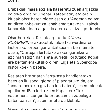
zuela.
Erabakiak
masa soziala haserretu zuen
argazkia
egiteko ordaindu behar izateagatik, eta orain
klubak ohar baten bidez esan du "Anoetan egiten
ari diren hobekuntza lanak amaitutakoan" zaleek
Koparekin doan argazkia atera ahal izango dutela.
Ohar horretan, Realak argitu du
GUazen
KOPAREKIN
erakusketak talde txuri-urdinaren
historiako lorpen garrantzitsuenen berri ematen
duela, "Cartujan lortutako azken garaikurra
azpimarratuz", nahiz eta aurretik lortutako Kopak
ere bertan erakutsiko diren, Liga eta Superkopa
historikoekin batera.
Realaren historiaren "arrakasta handienetako
batzuen ikuspegi globala" plazaratuko da, eta
"ondare horrekin guztiarekin batera", lehen taldeak
apirilaren 18an lortu zuen Kopak ere "toki
nabarmena izango du proposamen zabalago
baten barruan", azpimarratu du klubak.
Gaineratu duenez, Realaren "kirol-ondarea