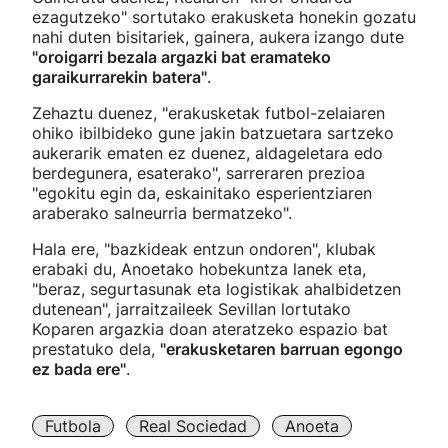
ezagutzeko" sortutako erakusketa honekin gozatu
nahi duten bisitariek, gainera, aukera
izango dute
"oroigarri bezala argazki bat eramateko
garaikurrarekin batera"
.
Zehaztu duenez, "erakusketak futbol-zelaiaren
ohiko ibilbideko gune jakin batzuetara sartzeko
aukerarik ematen ez duenez, aldageletara edo
berdegunera, esaterako", sarreraren prezioa
"egokitu egin da, eskainitako esperientziaren
araberako salneurria bermatzeko".
Hala ere, "bazkideak entzun ondoren", klubak
erabaki du, Anoetako hobekuntza lanek eta,
"beraz, segurtasunak eta logistikak ahalbidetzen
dutenean", jarraitzaileek Sevillan lortutako
Koparen argazkia doan ateratzeko espazio bat
prestatuko dela,
"erakusketaren barruan egongo
ez bada ere"
.
Futbola
Real Sociedad
Anoeta