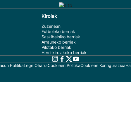
Kirolak
Zuzenean
Futboleko berriak
Saskibaloiko berriak
Arrauneko berriak
Pilotako berriak
Herri-kirolakeko berriak
asun Politika
Lege Oharra
Cookieen Politika
Cookieen Konfigurazioa
Ha