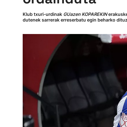
Klub txuri-urdinak
GUazen KOPAREKIN
erakusket
dutenek sarrerak erreserbatu egin beharko ditu