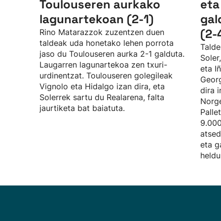
Toulouseren aurkako
eta
lagunartekoan (2-1)
gal
(2-
Rino Matarazzok zuzentzen duen
taldeak uda honetako lehen porrota
Talde
jaso du Toulouseren aurka 2-1 galduta.
Soler
Laugarren lagunartekoa zen txuri-
eta I
urdinentzat. Toulouseren golegileak
Georg
Vignolo eta Hidalgo izan dira, eta
dira 
Solerrek sartu du Realarena, falta
Norge
jaurtiketa bat baiatuta.
Palle
9.000
atsed
eta g
heldu