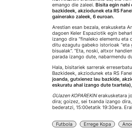
emango die zaleei.
Bisita egin nahi
bazkideek, akziodunek eta RS Fanek
gainerako zaleek, 6 euroan.
Arestian esan bezala, erakusketa A
dagoen Keler Espaziotik egin behark
izango dira “finaleko elementu eta
ditu ezagutu gabeko istorioak “eta
bisualak”. “Eta, noski, altxor handi
parada izango dute, nabarmendu du
Hala, bisitariek sarrerak erreserbat
Bazkideek, akziodunek eta RS Fane
joanda, gutxienez lau bazkide, akz
eskuratu ahal izango dute txartela)
GUazen KOPAREKIN
erakusketara j
dira; goizez, sei txanda izango dira,
bederatzi, 15:00etatik 19:30era. Er
Futbola
Errege Kopa
Ano