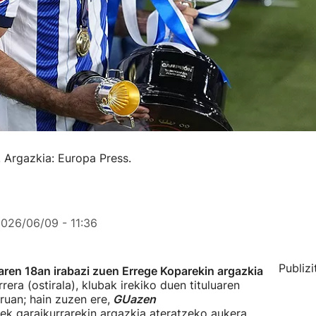
. Argazkia: Europa Press.
026/06/09 - 11:36
Publizi
ilaren 18an irabazi zuen Errege Koparekin argazkia
rera (ostirala), klubak irekiko duen tituluaren
ruan; hain zuzen ere,
GUazen
ek garaikurrarekin argazkia ateratzeko aukera