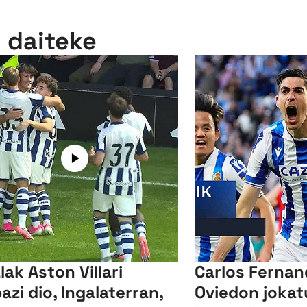
n daiteke
lak Aston Villari
Carlos Ferna
bazi dio, Ingalaterran,
Oviedon jokat