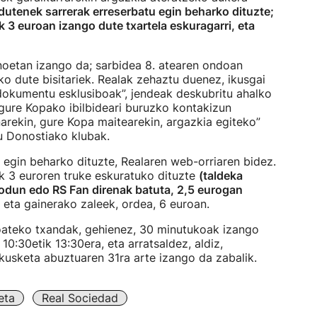
 dutenek sarrerak erreserbatu egin beharko dituzte;
 3 euroan izango dute txartela eskuragarri, eta
noetan izango da; sarbidea 8. atearen ondoan
o dute bisitariek. Realak zehaztu duenez, ikusgai
 dokumentu esklusiboak”, jendeak deskubritu ahalko
 gure Kopako ibilbideari buruzko kontakizun
enarekin, gure Kopa maitearekin, argazkia egiteko”
 Donostiako klubak.
u egin beharko dituzte, Realaren web-orriaren bidez.
k 3 euroren truke eskuratuko dituzte
(taldeka
iodun edo RS Fan direnak batuta, 2,5 eurogan
, eta gainerako zaleek, ordea, 6 euroan.
oateko txandak, gehienez, 30 minutukoak izango
 10:30etik 13:30era, eta arratsaldez, aldiz,
akusketa abuztuaren 31ra arte izango da zabalik.
eta
Real Sociedad