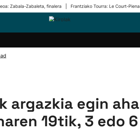
|
eoa: Zabala-Zabaleta, finalera
Frantziako Tourra: Le Court-Piena
i-
Eskubaloia
Kirolak
Atletismoa
Mendi-
Kirol
lak
360
lasterketak
gehiag
Taldeak
olaritza
Lehiaketak
Zuzenean
dad
i-
Kirol-
tzea
bideoak
l Herri
tira
k argazkia egin aha
naren 19tik, 3 edo 6