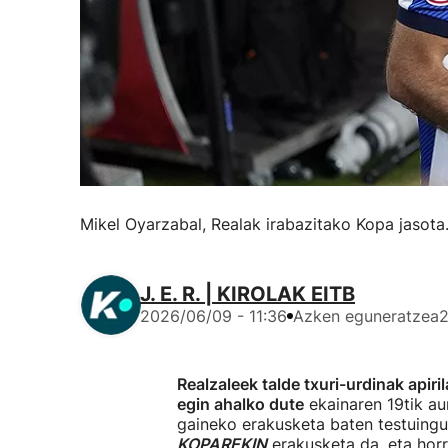
Mikel Oyarzabal, Realak irabazitako Kopa jasota
J. E. R. | KIROLAK EITB
2026/06/09 - 11:36
Azken eguneratzea
2
Realzaleek talde txuri-urdinak apir
egin ahalko dute
ekainaren 19tik aur
gaineko erakusketa baten testuingu
KOPAREKIN
erakusketa da, eta horr