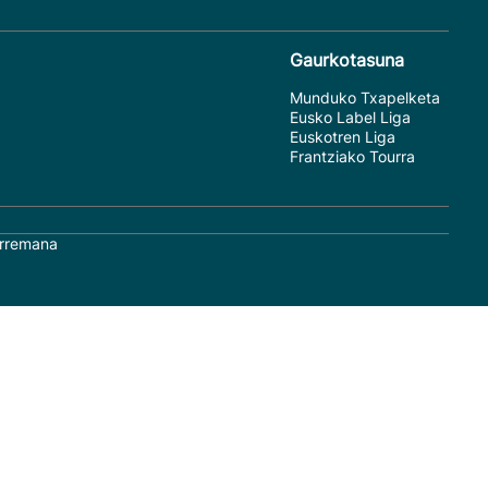
Gaurkotasuna
Munduko Txapelketa
Eusko Label Liga
Euskotren Liga
Frantziako Tourra
rremana