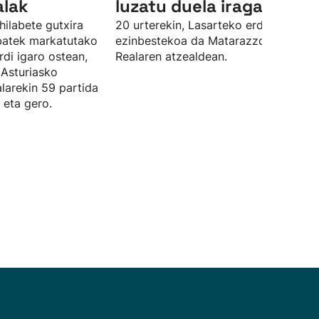
alak
luzatu duela iragarri du
hilabete gutxira
20 urterekin, Lasarteko erdiko atzelar
 batek markatutako
ezinbestekoa da Matarazzorentzat
rdi igaro ostean,
Realaren atzealdean.
 Asturiasko
larekin 59 partida
 eta gero.