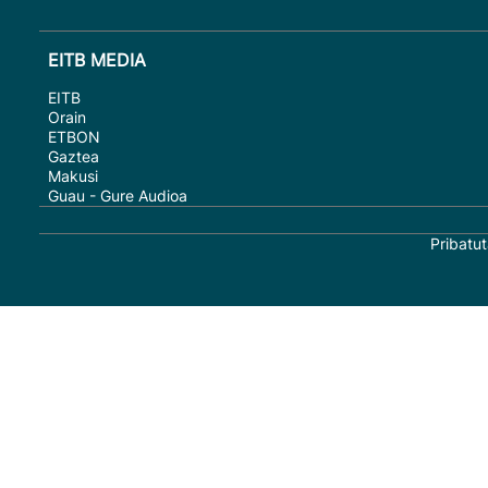
EITB MEDIA
EITB
Orain
ETBON
Gaztea
Makusi
Guau - Gure Audioa
Pribatut