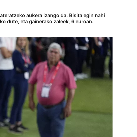
ateratzeko aukera izango da. Bisita egin nahi
ko dute, eta gainerako zaleek, 6 euroan.