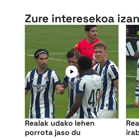
Zure interesekoa iza
Realak udako lehen
Rea
porrota jaso du
ira