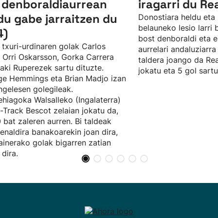
 denboraldiaurrean
iragarri du Re
du gabe jarraitzen du
Donostiara heldu eta 
belauneko lesio larri
4)
bost denboraldi eta e
 txuri-urdinaren golak Carlos
aurrelari andaluziarra
, Orri Oskarsson, Gorka Carrera
taldera joango da Rea
ñaki Ruperezek sartu dituzte.
jokatu eta 5 gol sartu
e Hemmings eta Brian Madjo izan
ingelesen golegileak.
hiagoka Walsalleko (Ingalaterra)
t-Track Bescot zelaian jokatu da,
 bat zaleren aurren. Bi taldeak
enaldira banakoarekin joan dira,
ainerako golak bigarren zatian
 dira.