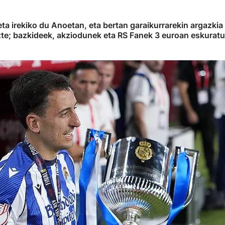
a irekiko du Anoetan, eta bertan garaikurrarekin argazkia 
zte; bazkideek, akziodunek eta RS Fanek 3 euroan eskuratu