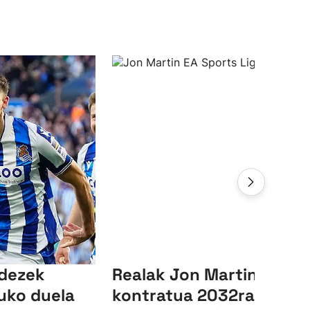
ndezek
Realak Jon Martinen
uko duela
kontratua 2032ra arte