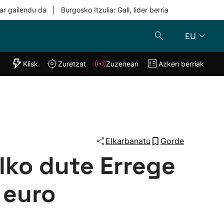
|
ar gailendu da
Burgosko Itzulia: Gall, lider berria
EU
"Helmuga"
Klisk
Zuretzat
Zuzenean
Azken berriak
Klisk
Zuzenean
o
Zuretzat
Azken berria
Elkarbanatu
Gorde
lko dute Errege
 euro