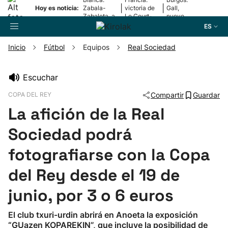
|
|
Hoy es noticia:
Zabala-
victoria de
Gall,
Zabaleta, a
Le Court-
nuevo
la final
Pienaar
líder
ES
Inicio
Fútbol
Equipos
Real Sociedad
Buscador
Escuchar
COPA DEL REY
Compartir
Guardar
Fútbol
La afición de la Real
Pelota
Sociedad podrá
fotografiarse con la Copa
Remo
del Rey desde el 19 de
Baloncesto
junio, por 3 o 6 euros
Ciclismo
El club txuri-urdin abrirá en Anoeta la exposición
“GUazen KOPAREKIN”, que incluye la posibilidad de