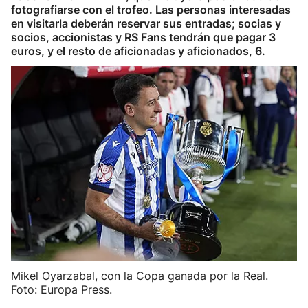
fotografiarse con el trofeo. Las personas interesadas
Herri-kirolak
en visitarla deberán reservar sus entradas; socias y
socios, accionistas y RS Fans tendrán que pagar 3
euros, y el resto de aficionadas y aficionados, 6.
Balonmano
Kirolak 360
Atletismo
Carreras de montaña
Más deportes
"Helmuga"
Mikel Oyarzabal, con la Copa ganada por la Real.
Foto: Europa Press.