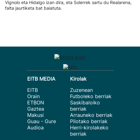
Vignolo eta Hidalgo izan dira, eta Solerrek sartu du Realarena,
falta jaurtiketa bat baiatuta.
EITB MEDIA
Kirolak
EITB
Zuzenean
Orain
Futboleko berriak
ETBON
Saskibaloiko
Gaztea
berriak
Makusi
Arrauneko berriak
Guau - Gure
Pilotako berriak
Audioa
Herri-kirolakeko
berriak