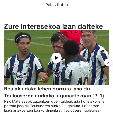
Publizitatea
Zure interesekoa izan daiteke
Realak udako lehen porrota jaso du
Toulouseren aurkako lagunartekoan (2-1)
Rino Matarazzok zuzentzen duen taldeak uda honetako lehen
porrota jaso du Toulouseren aurka 2-1 galduta. Laugarren
lagunartekoa zen txuri-urdinentzat. Toulouseren golegileak