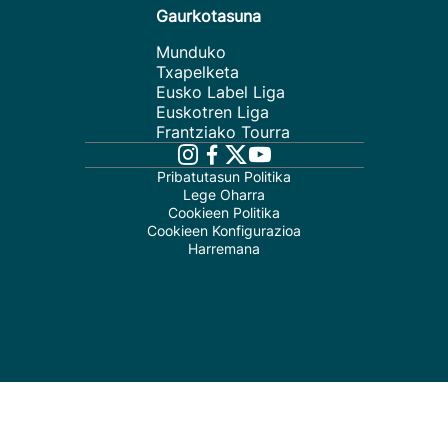
Gaurkotasuna
Munduko
Txapelketa
Eusko Label Liga
Euskotren Liga
Frantziako Tourra
Pribatutasun Politika
Lege Oharra
Cookieen Politika
Cookieen Konfigurazioa
Harremana