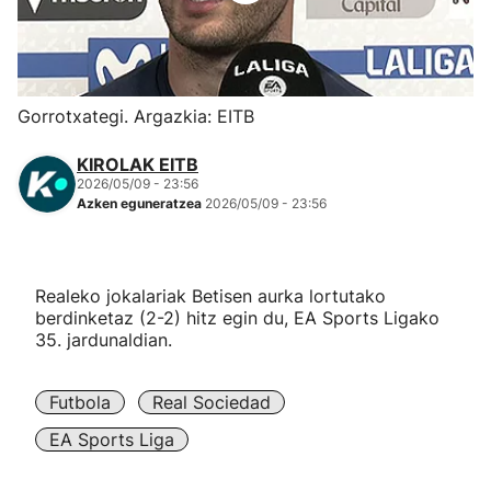
Herri-kirolak
Eskubaloia
Gorrotxategi. Argazkia: EITB
Kirolak 360
KIROLAK EITB
2026/05/09 - 23:56
Azken eguneratzea
2026/05/09 - 23:56
Atletismoa
Mendi-lasterketak
Realeko jokalariak Betisen aurka lortutako
berdinketaz (2-2) hitz egin du, EA Sports Ligako
Kirol gehiago
35. jardunaldian.
"Helmuga"
Futbola
Real Sociedad
EA Sports Liga