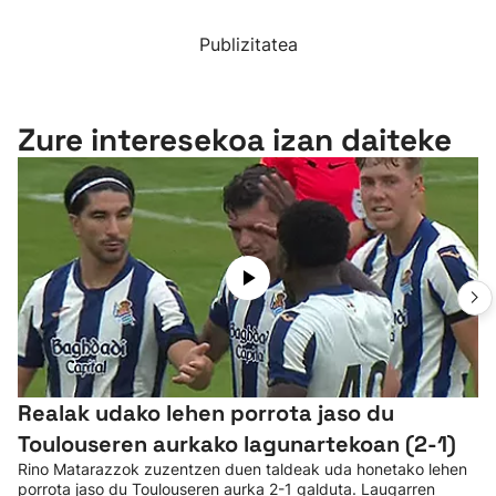
Publizitatea
Zure interesekoa izan daiteke
Realak udako lehen porrota jaso du
Toulouseren aurkako lagunartekoan (2-1)
Rino Matarazzok zuzentzen duen taldeak uda honetako lehen
porrota jaso du Toulouseren aurka 2-1 galduta. Laugarren