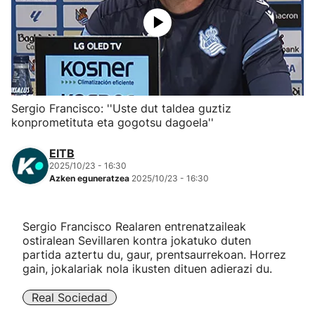
Herri-kirolak
Eskubaloia
Kirolak 360
Sergio Francisco: ''Uste dut taldea guztiz
konprometituta eta gogotsu dagoela''
Atletismoa
EITB
2025/10/23 - 16:30
Mendi-lasterketak
Azken eguneratzea
2025/10/23 - 16:30
Kirol gehiago
Sergio Francisco Realaren entrenatzaileak
ostiralean Sevillaren kontra jokatuko duten
"Helmuga"
partida aztertu du, gaur, prentsaurrekoan. Horrez
gain, jokalariak nola ikusten dituen adierazi du.
Real Sociedad