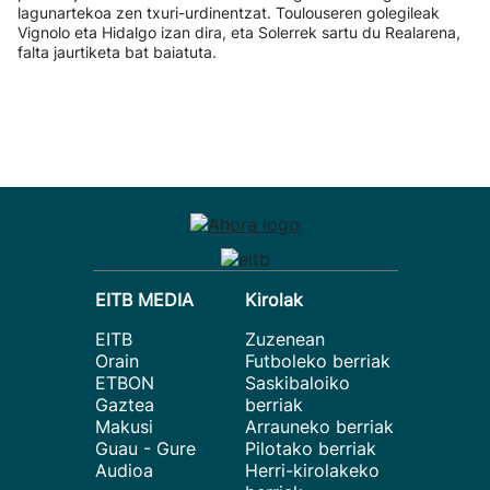
lagunartekoa zen txuri-urdinentzat. Toulouseren golegileak
Vignolo eta Hidalgo izan dira, eta Solerrek sartu du Realarena,
falta jaurtiketa bat baiatuta.
EITB MEDIA
Kirolak
EITB
Zuzenean
Orain
Futboleko berriak
ETBON
Saskibaloiko
Gaztea
berriak
Makusi
Arrauneko berriak
Guau - Gure
Pilotako berriak
Audioa
Herri-kirolakeko