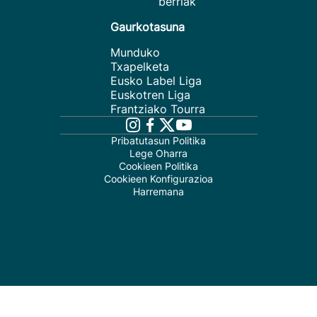
berriak
Gaurkotasuna
Munduko
Txapelketa
Eusko Label Liga
Euskotren Liga
Frantziako Tourra
Pribatutasun Politika
Lege Oharra
Cookieen Politika
Cookieen Konfigurazioa
Harremana