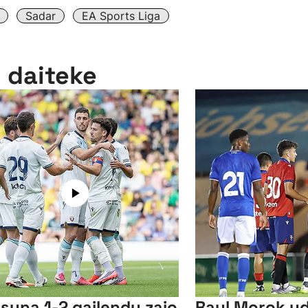
Sadar
EA Sports Liga
n daiteke
suna 1-2 gailendu zaio
Raul Morok u