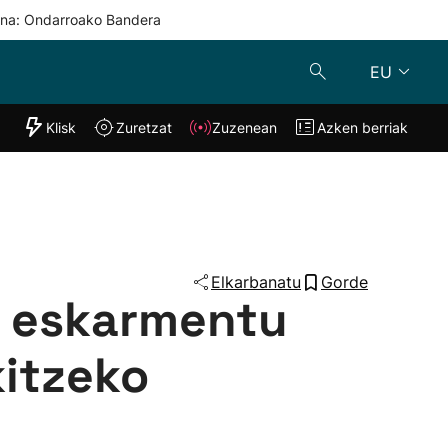
una: Ondarroako Bandera
EU
"Helmuga"
Klisk
Zuretzat
Zuzenean
Azken berriak
Klisk
Zuzenean
o
Zuretzat
Azken berria
Elkarbanatu
Gorde
a eskarmentu
kitzeko