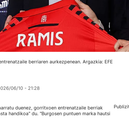
entrenatzaile berriaren aurkezpenean. Argazkia: EFE
026/06/10 - 21:28
Publizi
arratu duenez, gorritxoen entrenatzaile berriak
akasta handikoa" du. "Burgosen puntuen marka hautsi