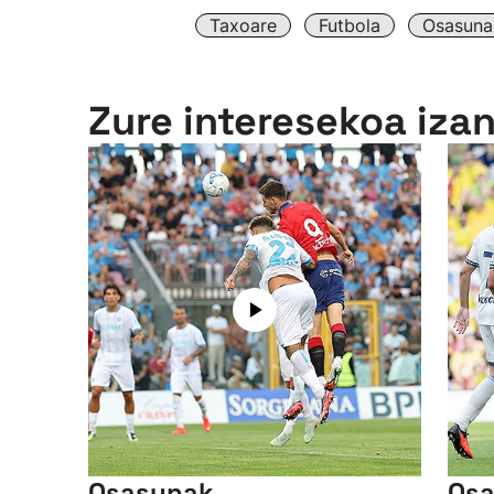
Taxoare
Futbola
Osasuna
Zure interesekoa iza
Osasunak
Osa