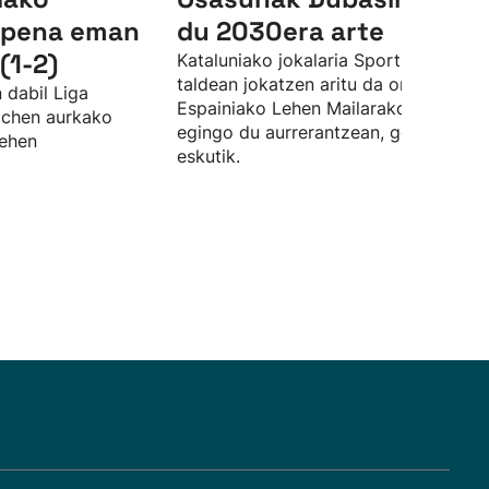
aipena eman
du 2030era arte
(1-2)
Kataluniako jokalaria Sporting Gijon
taldean jokatzen aritu da orain arte, 
 dabil Liga
Espainiako Lehen Mailarako aldaketa
wichen aurkako
egingo du aurrerantzean, gorritxoen
lehen
eskutik.