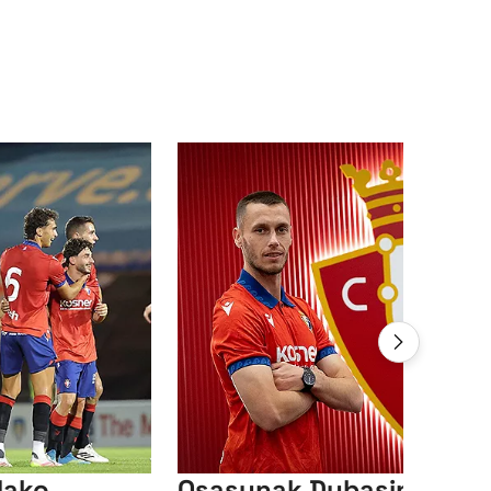
dako
Osasunak Dubasin fitxa