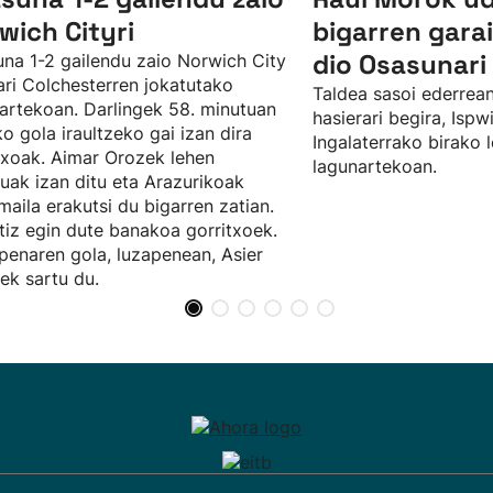
wich Cityri
bigarren gar
dio Osasunari 
na 1-2 gailendu zaio Norwich City
ari Colchesterren jokatutako
Taldea sasoi ederrean
artekoan. Darlingek 58. minutuan
hasierari begira, Isp
ko gola iraultzeko gai izan dira
Ingalaterrako birako 
txoak. Aimar Orozek lehen
lagunartekoan.
uak izan ditu eta Arazurikoak
maila erakutsi du bigarren zatian.
tiz egin dute banakoa gorritxoek.
penaren gola, luzapenean, Asier
ek sartu du.