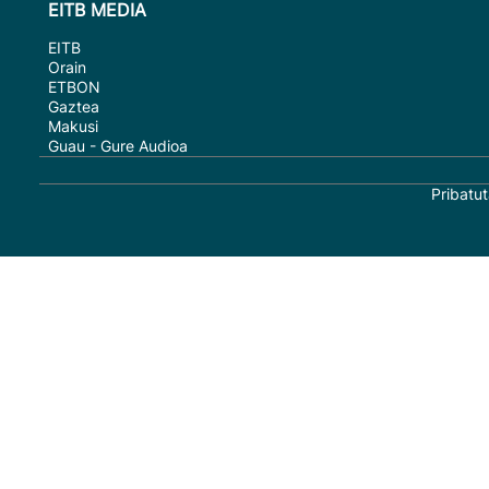
EITB MEDIA
EITB
Orain
ETBON
Gaztea
Makusi
Guau - Gure Audioa
Pribatut