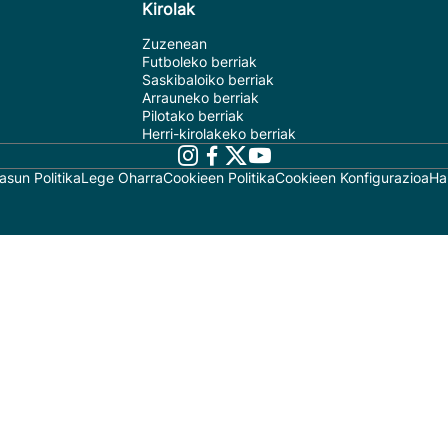
Kirolak
Zuzenean
Futboleko berriak
Saskibaloiko berriak
Arrauneko berriak
Pilotako berriak
Herri-kirolakeko berriak
asun Politika
Lege Oharra
Cookieen Politika
Cookieen Konfigurazioa
Ha