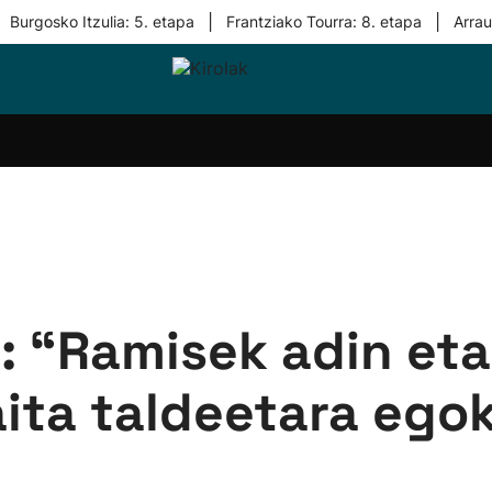
|
|
Burgosko Itzulia: 5. etapa
Frantziako Tourra: 8. etapa
Arra
i-
Eskubaloia
Kirolak
Atletismoa
Mendi-
Kirol
lak
360
lasterketak
gehiag
Taldeak
olaritza
Lehiaketak
Zuzenean
i-
Kirol-
tzea
bideoak
l Herri
tira
: “Ramisek adin et
aita taldeetara ego