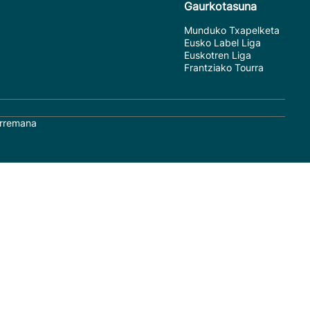
Gaurkotasuna
Munduko Txapelketa
Eusko Label Liga
Euskotren Liga
Frantziako Tourra
rremana