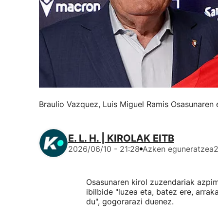
Braulio Vazquez, Luis Miguel Ramis Osasunaren 
E. L. H. | KIROLAK EITB
2026/06/10 - 21:28
Azken eguneratzea
2
Osasunaren kirol zuzendariak azpim
ibilbide "luzea eta, batez ere, arr
du", gogorarazi duenez.