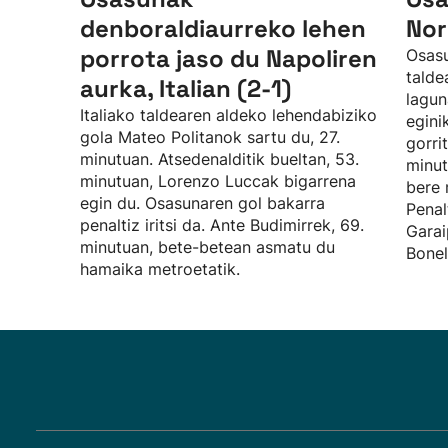
denboraldiaurreko lehen
Nor
porrota jaso du Napoliren
Osasu
talde
aurka, Italian (2-1)
lagun
Italiako taldearen aldeko lehendabiziko
egini
gola Mateo Politanok sartu du, 27.
gorri
minutuan. Atsedenalditik bueltan, 53.
minut
minutuan, Lorenzo Luccak bigarrena
bere 
egin du. Osasunaren gol bakarra
Penal
penaltiz iritsi da. Ante Budimirrek, 69.
Garai
minutuan, bete-betean asmatu du
Bonel
hamaika metroetatik.