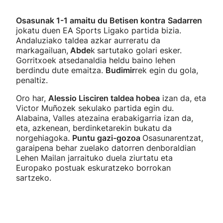
Osasunak 1-1 amaitu du Betisen kontra
Sadarren
jokatu duen EA Sports Ligako partida bizia.
Andaluziako taldea azkar aurreratu da
markagailuan,
Abde
k
sartutako golari esker.
Gorritxoek atsedanaldia heldu baino lehen
berdindu dute emaitza.
Budimir
rek egin du gola,
penaltiz.
Oro har,
Alessio Lisciren taldea hobea
izan da, eta
Victor Muñozek sekulako partida egin du.
Alabaina, Valles atezaina erabakigarria izan da,
eta, azkenean, berdinketarekin bukatu da
norgehiagoka.
Puntu gazi-gozoa
Osasunarentzat,
garaipena behar zuelako datorren denboraldian
Lehen Mailan jarraituko duela ziurtatu eta
Europako postuak eskuratzeko borrokan
sartzeko.