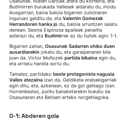
Osasunak. Ruben Garciak atera du kornerra, eta
Budimirren burukada Vallesek aldaratu du, modu
ikusgarrian, baina baloia bigarren zutoinaren
inguruan gelditu da, eta
Valentin Gomezek
Herrandoren hanka jo
du, baloia urruntzen saiatu
denean. Sesma Espinosa epaileak penaltia
adierazi du, eta
Budimir
rek ez du hutsik egin: 1-1.
Bigarren zatian,
Osasunak
Sadarren ohiko duen
ausardiarekin
jokatu du, eta garaipenaren bila
joan da. Victor Muñozek
partida bikaina
egin du,
eta arrisku handia sortu du.
Tamalez, partidako
beste protagonista nagusia
Valles atezaina
izan da. Geldiketa erabakigarriak
egin ditu, eta, azkenean, ez da gol gehiago izan.
Horrenbestez, puntu banaketarekin bukatu da
Osasunaren eta Betisen arteko norgehiagoka.
0-1: Abderen gola