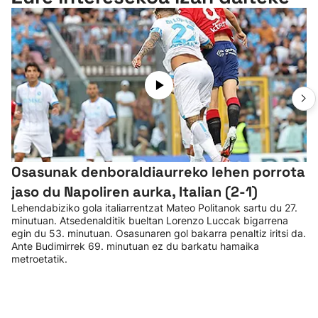
Osasunak denboraldiaurreko lehen porrota
jaso du Napoliren aurka, Italian (2-1)
Lehendabiziko gola italiarrentzat Mateo Politanok sartu du 27.
minutuan. Atsedenalditik bueltan Lorenzo Luccak bigarrena
egin du 53. minutuan. Osasunaren gol bakarra penaltiz iritsi da.
Ante Budimirrek 69. minutuan ez du barkatu hamaika
metroetatik.