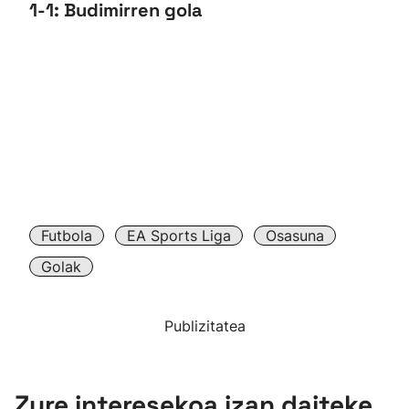
1-1: Budimirren gola
Futbola
EA Sports Liga
Osasuna
Golak
Publizitatea
Zure interesekoa izan daiteke