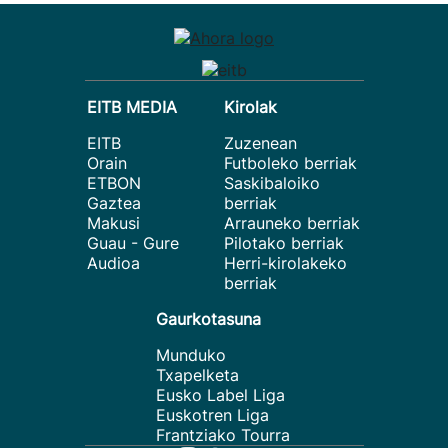
EITB MEDIA
Kirolak
EITB
Zuzenean
Orain
Futboleko berriak
ETBON
Saskibaloiko
Gaztea
berriak
Makusi
Arrauneko berriak
Guau - Gure
Pilotako berriak
Audioa
Herri-kirolakeko
berriak
Gaurkotasuna
Munduko
Txapelketa
Eusko Label Liga
Euskotren Liga
Frantziako Tourra