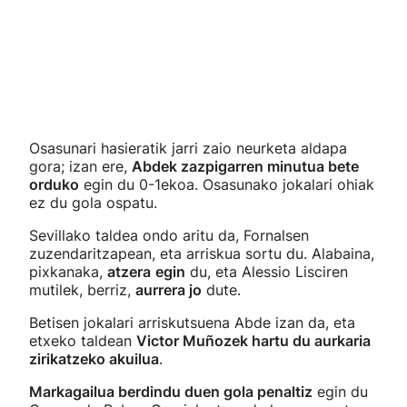
Osasunari hasieratik jarri zaio neurketa aldapa
gora; izan ere,
Abdek zazpigarren minutua bete
orduko
egin du 0-1ekoa. Osasunako jokalari ohiak
ez du gola ospatu.
Sevillako taldea ondo aritu da, Fornalsen
zuzendaritzapean, eta arriskua sortu du. Alabaina,
pixkanaka,
atzera
egin
du, eta Alessio Lisciren
mutilek, berriz,
aurrera jo
dute.
Betisen jokalari arriskutsuena Abde izan da, eta
etxeko taldean
Victor Muñozek hartu du aurkaria
zirikatzeko akuilua
.
Markagailua berdindu duen gola penaltiz
egin du