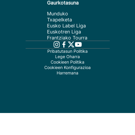
Gaurkotasuna
Munduko
Txapelketa
Eusko Label Liga
Euskotren Liga
Frantziako Tourra
Pribatutasun Politika
Lege Oharra
Cookieen Politika
Cookieen Konfigurazioa
Harremana