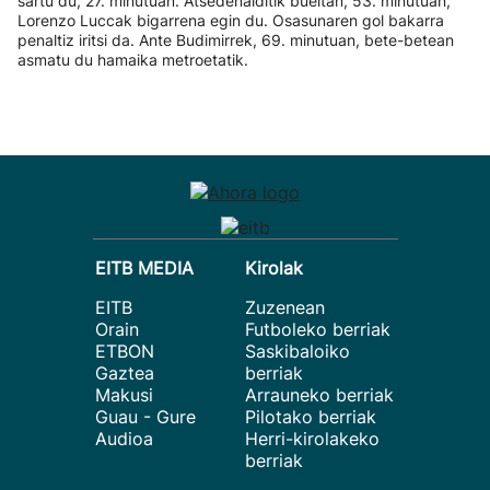
sartu du, 27. minutuan. Atsedenalditik bueltan, 53. minutuan,
Lorenzo Luccak bigarrena egin du. Osasunaren gol bakarra
penaltiz iritsi da. Ante Budimirrek, 69. minutuan, bete-betean
asmatu du hamaika metroetatik.
EITB MEDIA
Kirolak
EITB
Zuzenean
Orain
Futboleko berriak
ETBON
Saskibaloiko
Gaztea
berriak
Makusi
Arrauneko berriak
Guau - Gure
Pilotako berriak
Audioa
Herri-kirolakeko
berriak