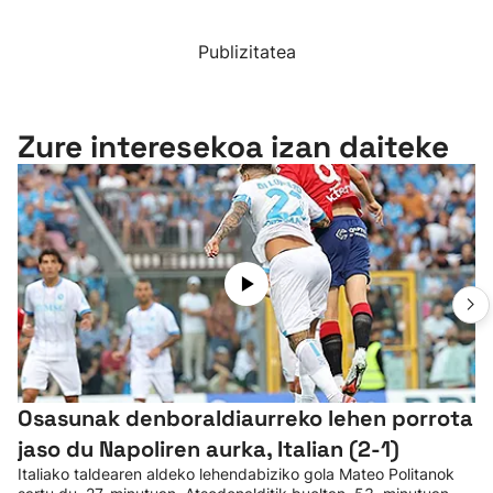
Publizitatea
Zure interesekoa izan daiteke
Osasunak denboraldiaurreko lehen porrota
jaso du Napoliren aurka, Italian (2-1)
Italiako taldearen aldeko lehendabiziko gola Mateo Politanok