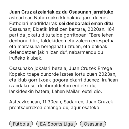
Juan Cruz atzelariak ez du Osasunan jarraituko
,
asteartean Nafarroako klubak iragarri duenez.
Futbolari madrildarrak
sei denboraldi eman ditu
Osasunan; Elxetik iritsi zen bertara, 2020an. 164
partida jokatu ditu talde gorritxoan: “Bere lehen
denboralditik, taldekideen eta zaleen errespetua
eta maitasuna bereganatu zituen, eta balioak
defendatzen jakin izan du”, nabarmendu du
Iruñeko klubak.
Osasunako jokalari bezala, Juan Cruzek Errege
Kopako txapeldunorde izatea lortu zuen 2023an,
eta klub gorritxoak gogora ekarri duenez, Iruñean
izandako sei denboraldietan erdietsi du,
lankideekin batera, Lehen Mailari eutsi dio.
Asteazkenean, 11:30ean, Sadarren, Juan Cruzek
prentsaurrekoa emango du, agur esateko.
Futbola
EA Sports Liga
Osasuna