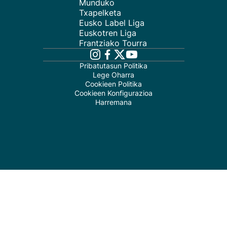
Munduko
Txapelketa
Eusko Label Liga
Euskotren Liga
Frantziako Tourra
Pribatutasun Politika
Lege Oharra
Cookieen Politika
Cookieen Konfigurazioa
Harremana