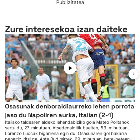
Publizitatea
Zure interesekoa izan daiteke
Osasunak denboraldiaurreko lehen porrota
jaso du Napoliren aurka, Italian (2-1)
Italiako taldearen aldeko lehendabiziko gola Mateo Politanok
sartu du, 27. minutuan. Atsedenalditik bueltan, 53. minutuan,
Lorenzo Luccak bigarrena egin du. Osasunaren gol bakarra
penaltiz iritsi da. Ante Budimirrek, 69. minutuan, bete-betean