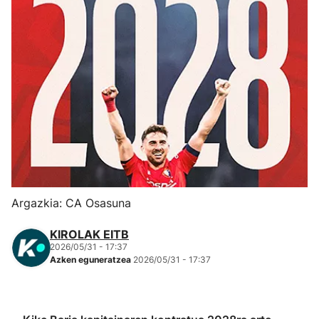
Herri-kirolak
Eskubaloia
Kirolak 360
Atletismoa
Mendi-lasterketak
Argazkia: CA Osasuna
Kirol gehiago
KIROLAK EITB
2026/05/31 - 17:37
"Helmuga"
Azken eguneratzea
2026/05/31 - 17:37