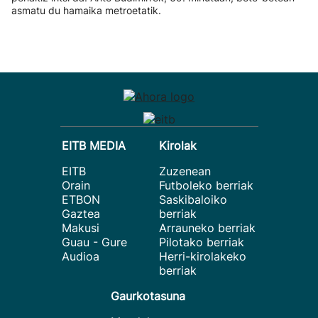
asmatu du hamaika metroetatik.
EITB MEDIA
Kirolak
EITB
Zuzenean
Orain
Futboleko berriak
ETBON
Saskibaloiko
Gaztea
berriak
Makusi
Arrauneko berriak
Guau - Gure
Pilotako berriak
Audioa
Herri-kirolakeko
berriak
Gaurkotasuna