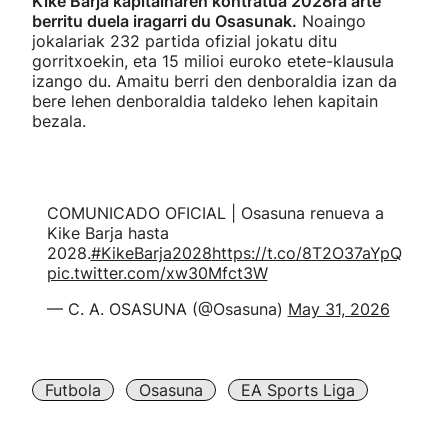
Kike Barja kapitainaren kontratua 2028ra arte
berritu duela iragarri du Osasunak.
Noaingo
jokalariak 232 partida ofizial jokatu ditu
gorritxoekin, eta 15 milioi euroko etete-klausula
izango du. Amaitu berri den denboraldia izan da
bere lehen denboraldia taldeko lehen kapitain
bezala.
COMUNICADO OFICIAL | Osasuna renueva a
Kike Barja hasta
2028.
#KikeBarja2028
https://t.co/8T2O37aYpQ
pic.twitter.com/xw30Mfct3W
— C. A. OSASUNA (@Osasuna)
May 31, 2026
Futbola
Osasuna
EA Sports Liga