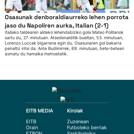
Osasunak denboraldiaurreko lehen porrota
jaso du Napoliren aurka, Italian (2-1)
Italiako taldearen aldeko lehendabiziko gola Mateo Politanok
sartu du, 27. minutuan. Atsedenalditik bueltan, 53. minutuan,
Lorenzo Luccak bigarrena egin du. Osasunaren gol bakarra
penaltiz iritsi da. Ante Budimirrek, 69. minutuan, bete-betean
asmatu du hamaika metroetatik.
EITB MEDIA
Kirolak
EITB
Zuzenean
Orain
Futboleko berriak
ETBON
Saskibaloiko