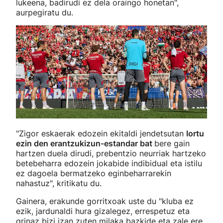
lukeena, badirudi ez dela oraingo honetan",
aurpegiratu du.
"Zigor eskaerak edozein ekitaldi jendetsutan
lortu
ezin den erantzukizun-estandar bat
bere gain
hartzen duela dirudi, prebentzio neurriak hartzeko
betebeharra edozein jokabide indibidual eta istilu
ez dagoela bermatzeko eginbeharrarekin
nahastuz", kritikatu du.
Gainera, erakunde gorritxoak uste du "kluba ez
ezik, jardunaldi hura gizalegez, errespetuz eta
grinaz bizi izan zuten milaka bazkide eta zale ere