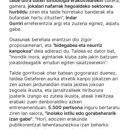
talde ultra baten sinbologia erakustearekin
batera;
gainera,
jokalari nafarrak hegoaldeko sektorera
hurbildu
ziren eta talde horretako banderak eta
bufandak hartu zituzten",
Indar
Gorriri
erreferentzia argi eta zuzena eginez, aipatu
gabe.
Osasunak berehala erantzun dio zigor
proposamenari, eta
"bidegabea eta neurriz
kanpokoa"
dela adierazi du. Taldea ez dator bat,
"inondik inora, agintariek kluba zale jakin batzuen
jokabideagatik errudun egiten saiatzearekin".
Talde gorritxoak ohar batean gogorarazi duenez,
taldea Getaferen aurka etxetik kanpo jokatzen ari
zen azken jardunaldian maila jaistea jokoan
zegoela ikusita, eta jarraitzaileek hiriburura
joaterik izango ez zutela ikusita, ateak irekitzea
erabaki zuen denboraldiko azken
entrenamenduan.
5.500 pertsona
inguru bertaratu
ziren lan saiora
, "inolako istilu edo gorabeherarik
izan gabe"
. "Hori, edozein erakunde
publikorentzat lehentasunezkoa izan beharko