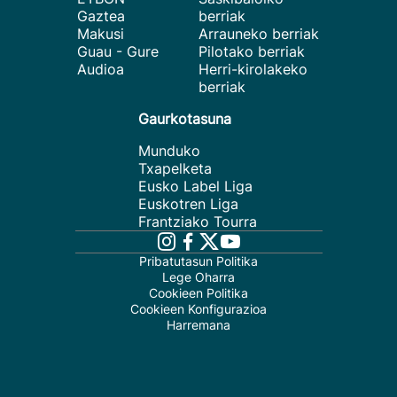
Gaztea
berriak
Makusi
Arrauneko berriak
Guau - Gure
Pilotako berriak
Audioa
Herri-kirolakeko
berriak
Gaurkotasuna
Munduko
Txapelketa
Eusko Label Liga
Euskotren Liga
Frantziako Tourra
Pribatutasun Politika
Lege Oharra
Cookieen Politika
Cookieen Konfigurazioa
Harremana