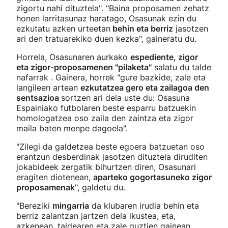
zigortu nahi dituztela". "Baina proposamen zehatz
honen larritasunaz haratago, Osasunak ezin du
ezkutatu azken urteetan
behin eta berriz
jasotzen
ari den tratuarekiko duen kezka", gaineratu du.
Horrela, Osasunaren aurkako
espediente, zigor
eta zigor-proposamenen "pilaketa"
salatu du talde
nafarrak . Gainera, horrek "gure bazkide, zale eta
langileen artean
ezkutatzea gero eta zailagoa den
sentsazioa
sortzen ari dela uste du: Osasuna
Espainiako futbolaren beste esparru batzuekin
homologatzea oso zaila den zaintza eta zigor
maila baten menpe dagoela".
"Zilegi da galdetzea beste egoera batzuetan oso
erantzun desberdinak jasotzen dituztela diruditen
jokabideek zergatik bihurtzen diren, Osasunari
eragiten diotenean,
aparteko gogortasuneko zigor
proposamenak
", galdetu du.
"Bereziki
mingarria
da klubaren irudia behin eta
berriz zalantzan jartzen dela ikustea, eta,
azkenean, taldearen eta zale guztien gainean