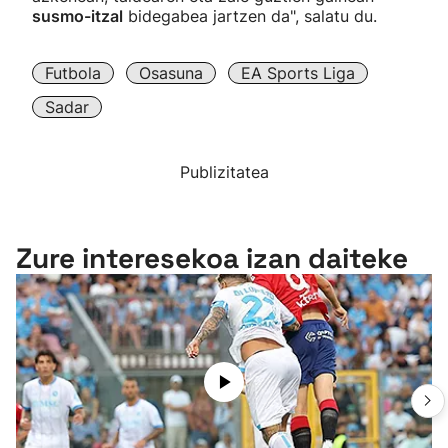
susmo-itzal
bidegabea jartzen da", salatu du.
Futbola
Osasuna
EA Sports Liga
Sadar
Publizitatea
Zure interesekoa izan daiteke