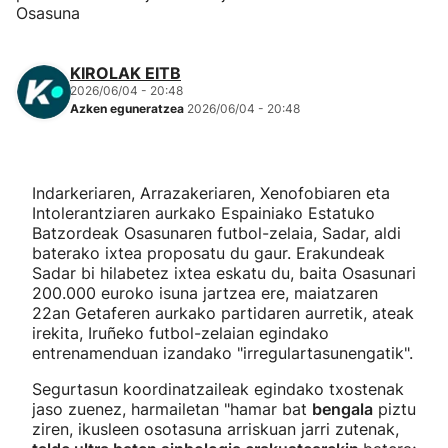
Osasuna
KIROLAK EITB
2026/06/04 - 20:48
Azken eguneratzea
2026/06/04 - 20:48
Indarkeriaren, Arrazakeriaren, Xenofobiaren eta
Intolerantziaren aurkako Espainiako Estatuko
Batzordeak Osasunaren futbol-zelaia, Sadar, aldi
baterako ixtea proposatu du gaur. Erakundeak
Sadar bi hilabetez ixtea eskatu du, baita Osasunari
200.000 euroko isuna jartzea ere, maiatzaren
22an Getaferen aurkako partidaren aurretik, ateak
irekita, Iruñeko futbol-zelaian egindako
entrenamenduan izandako "irregulartasunengatik".
Segurtasun koordinatzaileak egindako txostenak
jaso zuenez, harmailetan "hamar bat
bengala
piztu
ziren, ikusleen osotasuna arriskuan jarri zutenak,