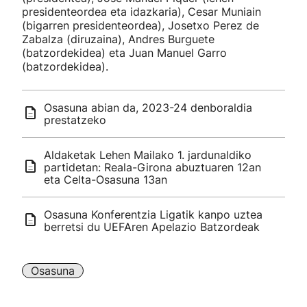
presidenteordea eta idazkaria), Cesar Muniain
(bigarren presidenteordea), Josetxo Perez de
Zabalza (diruzaina), Andres Burguete
(batzordekidea) eta Juan Manuel Garro
(batzordekidea).
Osasuna abian da, 2023-24 denboraldia
prestatzeko
Aldaketak Lehen Mailako 1. jardunaldiko
partidetan: Reala-Girona abuztuaren 12an
eta Celta-Osasuna 13an
Osasuna Konferentzia Ligatik kanpo uztea
berretsi du UEFAren Apelazio Batzordeak
Osasuna