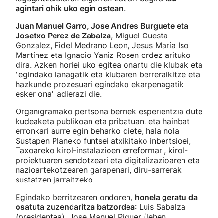
agintari ohik uko egin ostean
.
Juan Manuel Garro, Jose Andres Burguete eta
Josetxo Perez de Zabalza
, Miguel Cuesta
Gonzalez, Fidel Medrano Leon, Jesus María Iso
Martínez eta Ignacio Yaniz Rosen ordez arituko
dira. Azken horiei uko egitea onartu die klubak eta
"egindako lanagatik eta klubaren berreraikitze eta
hazkunde prozesuari egindako ekarpenagatik
esker ona" adierazi die.
Organigramako pertsona berriek esperientzia dute
kudeaketa publikoan eta pribatuan, eta hainbat
erronkari aurre egin beharko diete, hala nola
Sustapen Planeko funtsei atxikitako inbertsioei,
Taxoareko kirol-instalazioen erreformari, kirol-
proiektuaren sendotzeari eta digitalizazioaren eta
nazioartekotzearen garapenari, diru-sarrerak
sustatzen jarraitzeko.
Egindako berritzearen ondoren,
honela geratu da
osatuta zuzendaritza batzordea
: Luis Sabalza
(presidentea), Jose Manuel Piquer (lehen