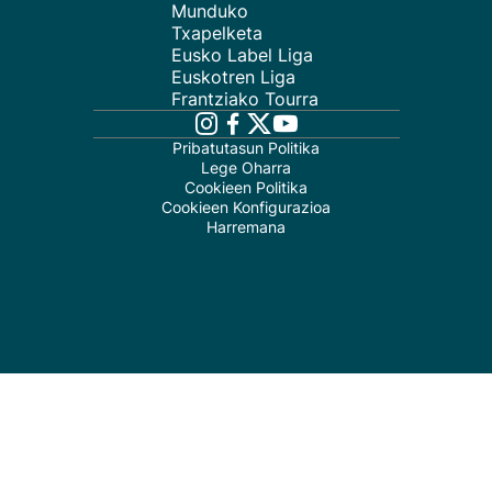
Munduko
Txapelketa
Eusko Label Liga
Euskotren Liga
Frantziako Tourra
Pribatutasun Politika
Lege Oharra
Cookieen Politika
Cookieen Konfigurazioa
Harremana