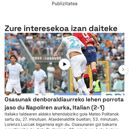
Publizitatea
Zure interesekoa izan daiteke
Osasunak denboraldiaurreko lehen porrota
jaso du Napoliren aurka, Italian (2-1)
Italiako taldearen aldeko lehendabiziko gola Mateo Politanok
sartu du, 27. minutuan. Atsedenalditik bueltan, 53. minutuan,
Lorenzo Luccak bigarrena egin du. Osasunaren gol bakarra