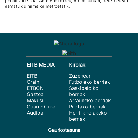
penaltiz iritsi da. Ante Budimirrek, 69. minutuan, bete-betean
asmatu du hamaika metroetatik.
EITB MEDIA
Kirolak
EITB
Zuzenean
Orain
Futboleko berriak
ETBON
Saskibaloiko
Gaztea
berriak
Makusi
Arrauneko berriak
Guau - Gure
Pilotako berriak
Audioa
Herri-kirolakeko
berriak
Gaurkotasuna