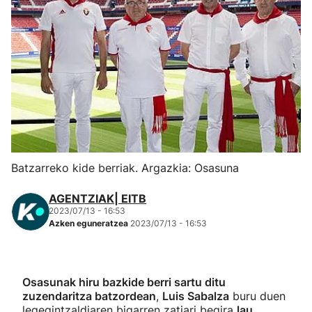
Herri-kirolak
Eskubaloia
Kirolak 360
Atletismoa
Batzarreko kide berriak. Argazkia: Osasuna
Mendi-lasterketak
AGENTZIAK| EITB
Kirol gehiago
2023/07/13 - 16:53
Azken eguneratzea
2023/07/13 - 16:53
"Helmuga"
Osasunak hiru bazkide berri sartu ditu
zuzendaritza batzordean
,
Luis Sabalza
buru duen
legegintzaldiaren bigarren zatiari begira
lau