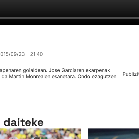
015/09/23 - 21:40
lkapenaren goialdean. Jose Garciaren ekarpenak
Publizi
ri da Martin Monrealen esanetara. Ondo ezagutzen
n daiteke