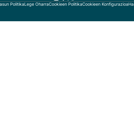
asun Politika
Lege Oharra
Cookieen Politika
Cookieen Konfigurazioa
Ha