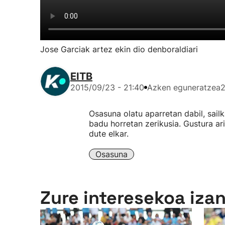
Jose Garciak artez ekin dio denboraldiari
EITB
2015/09/23 - 21:40
Azken eguneratzea
2
Osasuna olatu aparretan dabil, sai
badu horretan zerikusia. Gustura a
dute elkar.
Osasuna
Zure interesekoa iza