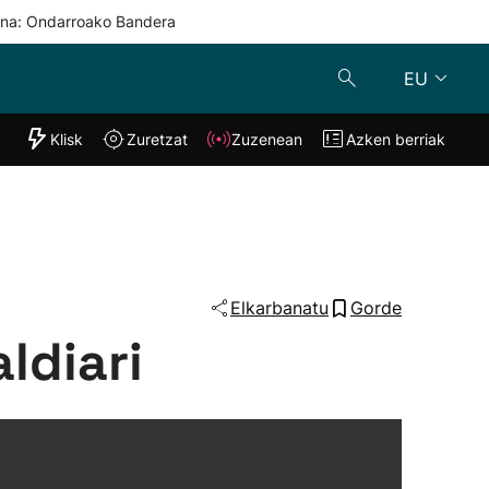
una: Ondarroako Bandera
EU
"Helmuga"
Klisk
Zuretzat
Zuzenean
Azken berriak
Klisk
Zuzenean
o
Zuretzat
Azken berria
Elkarbanatu
Gorde
ldiari