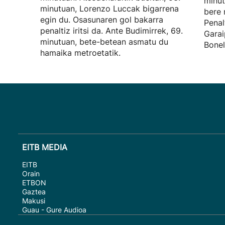
minut
minutuan, Lorenzo Luccak bigarrena
bere 
egin du. Osasunaren gol bakarra
Penal
penaltiz iritsi da. Ante Budimirrek, 69.
Garai
minutuan, bete-betean asmatu du
Bonel
hamaika metroetatik.
EITB MEDIA
EITB
Orain
ETBON
Gaztea
Makusi
Guau - Gure Audioa