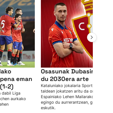
dako
Osasunak Dubasin fitxa
aipena eman
du 2030era arte
(1-2)
Kataluniako jokalaria Sporting Gijon
taldean jokatzen aritu da orain arte, 
 dabil Liga
Espainiako Lehen Mailarako aldaketa
wichen aurkako
egingo du aurrerantzean, gorritxoen
lehen
eskutik.