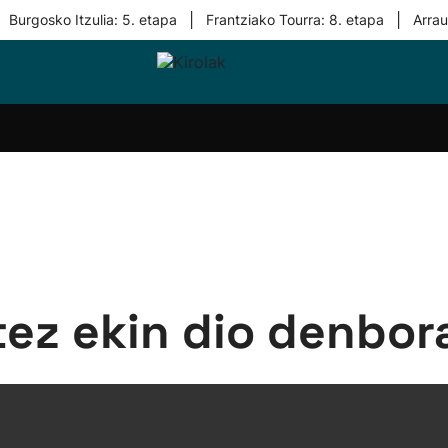
|
|
Burgosko Itzulia: 5. etapa
Frantziako Tourra: 8. etapa
Arra
i-
Eskubaloia
Kirolak
Atletismoa
Mendi-
Kirol
lak
360
lasterketak
gehiag
Taldeak
olaritza
Lehiaketak
Zuzenean
i-
Kirol-
tzea
bideoak
l Herri
tira
tez ekin dio denbora