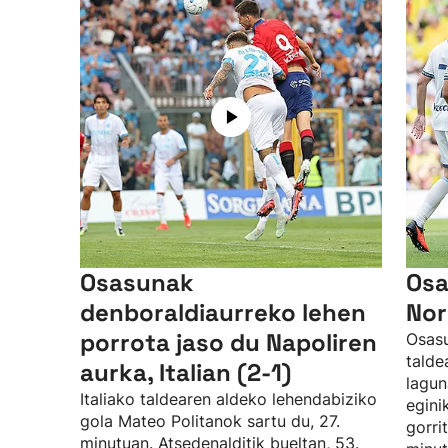
Osasunak
Osa
denboraldiaurreko lehen
Nor
porrota jaso du Napoliren
Osasu
talde
aurka, Italian (2-1)
lagun
Italiako taldearen aldeko lehendabiziko
egini
gola Mateo Politanok sartu du, 27.
gorri
minutuan. Atsedenalditik bueltan, 53.