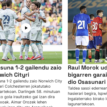
suna 1-2 gailendu zaio
Raul Morok u
wich Cityri
bigarren gar
dio Osasunari 
na 1-2 gailendu zaio Norwich City
ari Colchesterren jokatutako
Taldea sasoi ederrean
artekoan. Darlingek 58. minutuan
hasierari begira, Isp
ko gola iraultzeko gai izan dira
Ingalaterrako birako 
txoak. Aimar Orozek lehen
lagunartekoan.