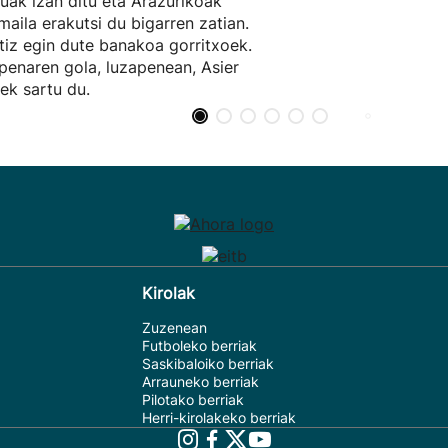
uak izan ditu eta Arazurikoak
maila erakutsi du bigarren zatian.
tiz egin dute banakoa gorritxoek.
penaren gola, luzapenean, Asier
ek sartu du.
Kirolak
Zuzenean
Futboleko berriak
Saskibaloiko berriak
Arrauneko berriak
Pilotako berriak
Herri-kirolakeko berriak