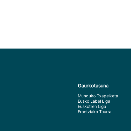
Gaurkotasuna
Munduko Txapelketa
Eusko Label Liga
Euskotren Liga
Frantziako Tourra