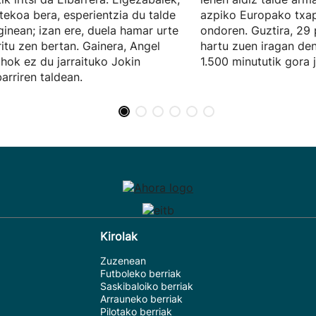
tekoa bera, esperientzia du talde
azpiko Europako txap
inean; izan ere, duela hamar urte
ondoren. Guztira, 29 
ritu zen bertan. Gainera, Angel
hartu zuen iragan den
hok ez du jarraituko Jokin
1.500 minututik gora 
arriren taldean.
Kirolak
Zuzenean
Futboleko berriak
Saskibaloiko berriak
Arrauneko berriak
Pilotako berriak