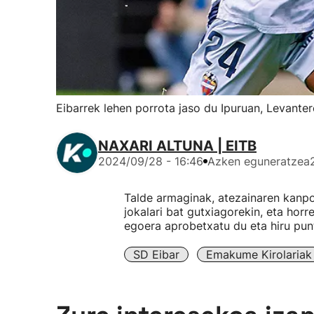
Eibarrek lehen porrota jaso du Ipuruan, Levanter
NAXARI ALTUNA | EITB
2024/09/28 - 16:46
Azken eguneratzea
Talde armaginak, atezainaren kanpo
jokalari bat gutxiagorekin, eta horr
egoera aprobetxatu du eta hiru pun
SD Eibar
Emakume Kirolariak