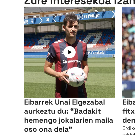
Zure interesekoa iza
Eibarrek Unai Elgezabal
Eib
aurkeztu du: “Badakit
fit
hemengo jokalarien maila
den
oso ona dela”
Erdik
talde