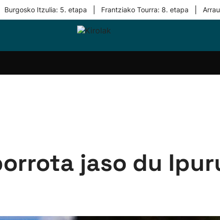
|
|
Burgosko Itzulia: 5. etapa
Frantziako Tourra: 8. etapa
Arra
i-
Eskubaloia
Kirolak
Atletismoa
Mendi-
Kirol
lak
360
lasterketak
gehiag
Taldeak
olaritza
Lehiaketak
Zuzenean
i-
Kirol-
tzea
bideoak
l Herri
tira
porrota jaso du Ipu