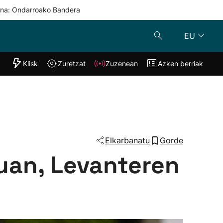
una: Ondarroako Bandera
EU
"Helmuga"
Klisk
Zuretzat
Zuzenean
Azken berriak
Klisk
Zuzenean
o
Zuretzat
Azken berria
Elkarbanatu
Gorde
ruan, Levanteren