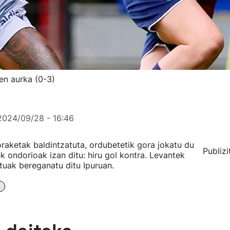
en aurka (0-3)
2024/09/28 - 16:46
raketak baldintzatuta, ordubetetik gora jokatu du
Publizi
ek ondorioak izan ditu: hiru gol kontra. Levantek
tuak bereganatu ditu Ipuruan.