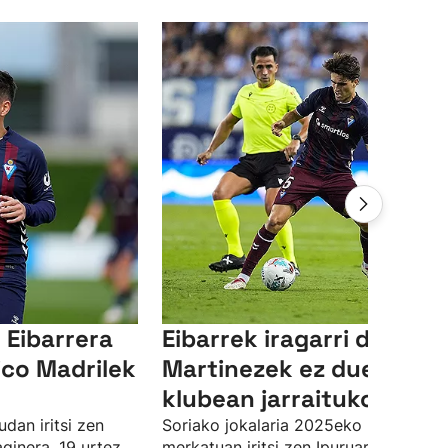
Eibarrera
Eibarrek iragarri du Javi
tico Madrilek
Martinezek ez duela
klubean jarraituko
dan iritsi zen
Soriako jokalaria 2025eko neguko
aginera, 19 urtez
merkatuan iritsi zen Ipuruara,