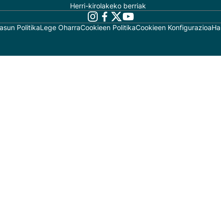
Herri-kirolakeko berriak
asun Politika
Lege Oharra
Cookieen Politika
Cookieen Konfigurazioa
Ha