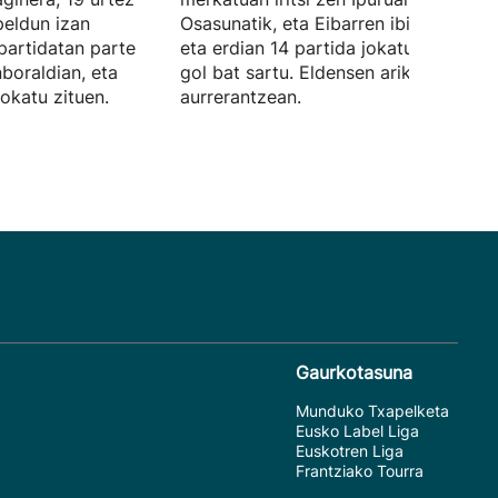
eldun izan
Osasunatik, eta Eibarren ibili den urte
partidatan parte
eta erdian 14 partida jokatu ditu, eta
boraldian, eta
gol bat sartu. Eldensen ariko da
jokatu zituen.
aurrerantzean.
Gaurkotasuna
Munduko Txapelketa
Eusko Label Liga
Euskotren Liga
Frantziako Tourra