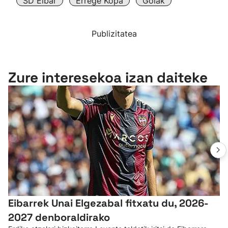
SD Eibar
Errege Kopa
Golak
Publizitatea
Zure interesekoa izan daiteke
Eibarrek Unai Elgezabal fitxatu du, 2026-
2027 denboraldirako