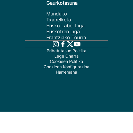
Gaurkotasuna
Munduko
Txapelketa
Eusko Label Liga
Euskotren Liga
Frantziako Tourra
Pribatutasun Politika
Lege Oharra
Cookieen Politika
Cookieen Konfigurazioa
Harremana