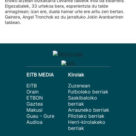
Erdiko atzelari bizkaitarra Levante taldetik iritsi da Eibarrera.
Elgezabalek, 33 urtekoa bera, esperientzia du talde
armaginean; izan ere, duela hamar urte ere aritu zen bertan.
Gainera, Angel Tronchok ez du jarraituko Jokin Aranbarriren
taldean.
EITB MEDIA
Kirolak
EITB
Zuzenean
Orain
Futboleko berriak
ETBON
Saskibaloiko
Gaztea
berriak
Makusi
Arrauneko berriak
Guau - Gure
Pilotako berriak
Audioa
Herri-kirolakeko
berriak