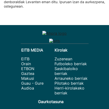
denboraldiak Levanten eman ditu. Ipuruan izan da aurkezpena,
ostegunean.
EITB MEDIA
Kirolak
EITB
Zuzenean
Orain
Futboleko berriak
ETBON
Saskibaloiko
Gaztea
berriak
Makusi
Arrauneko berriak
Guau - Gure
Pilotako berriak
Audioa
Herri-kirolakeko
berriak
Gaurkotasuna