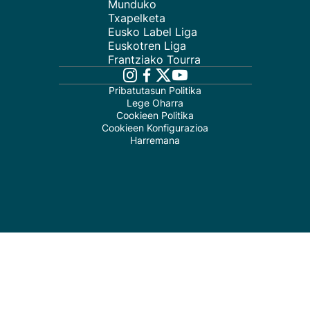
Munduko
Txapelketa
Eusko Label Liga
Euskotren Liga
Frantziako Tourra
Pribatutasun Politika
Lege Oharra
Cookieen Politika
Cookieen Konfigurazioa
Harremana