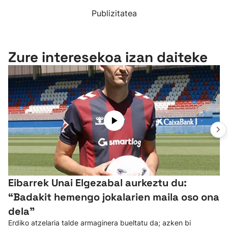
Publizitatea
Zure interesekoa izan daiteke
Eibarrek Unai Elgezabal aurkeztu du:
“Badakit hemengo jokalarien maila oso ona
dela”
Erdiko atzelaria talde armaginera bueltatu da; azken bi