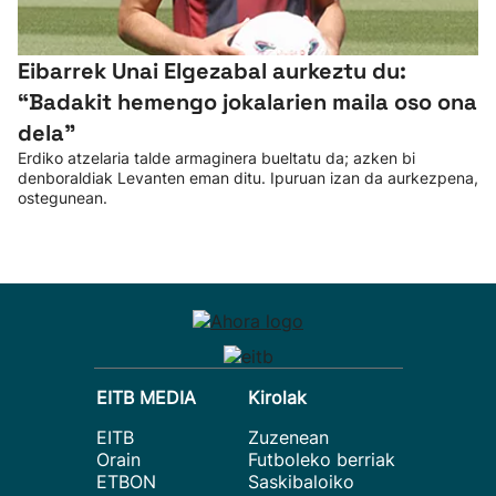
Eibarrek Unai Elgezabal aurkeztu du:
“Badakit hemengo jokalarien maila oso ona
dela”
Erdiko atzelaria talde armaginera bueltatu da; azken bi
denboraldiak Levanten eman ditu. Ipuruan izan da aurkezpena,
ostegunean.
EITB MEDIA
Kirolak
EITB
Zuzenean
Orain
Futboleko berriak
ETBON
Saskibaloiko