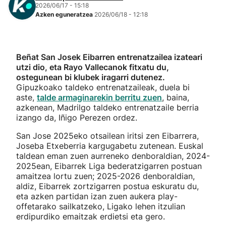
2026/06/17 - 15:18
Azken eguneratzea
2026/06/18 - 12:18
Beñat San Josek Eibarren entrenatzailea izateari
utzi dio, eta Rayo Vallecanok fitxatu du,
ostegunean bi klubek iragarri dutenez.
Gipuzkoako taldeko entrenatzaileak, duela bi
aste,
talde armaginarekin berritu zuen
, baina,
azkenean, Madrilgo taldeko entrenatzaile berria
izango da, Iñigo Perezen ordez.
San Jose 2025eko otsailean iritsi zen Eibarrera,
Joseba Etxeberria kargugabetu zutenean. Euskal
taldean eman zuen aurreneko denboraldian, 2024-
2025ean, Eibarrek Liga bederatzigarren postuan
amaitzea lortu zuen; 2025-2026 denboraldian,
aldiz, Eibarrek zortzigarren postua eskuratu du,
eta azken partidan izan zuen aukera play-
offetarako sailkatzeko, Ligako lehen itzulian
erdipurdiko emaitzak erdietsi eta gero.