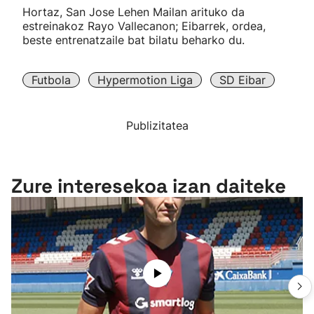
Hortaz, San Jose Lehen Mailan arituko da
estreinakoz Rayo Vallecanon; Eibarrek, ordea,
beste entrenatzaile bat bilatu beharko du.
Futbola
Hypermotion Liga
SD Eibar
Publizitatea
Zure interesekoa izan daiteke