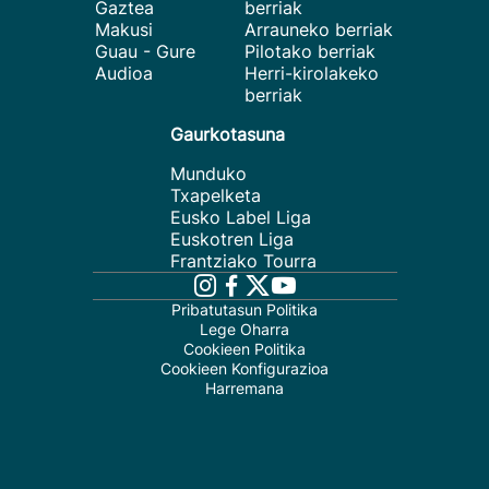
Gaztea
berriak
Makusi
Arrauneko berriak
Guau - Gure
Pilotako berriak
Audioa
Herri-kirolakeko
berriak
Gaurkotasuna
Munduko
Txapelketa
Eusko Label Liga
Euskotren Liga
Frantziako Tourra
Pribatutasun Politika
Lege Oharra
Cookieen Politika
Cookieen Konfigurazioa
Harremana