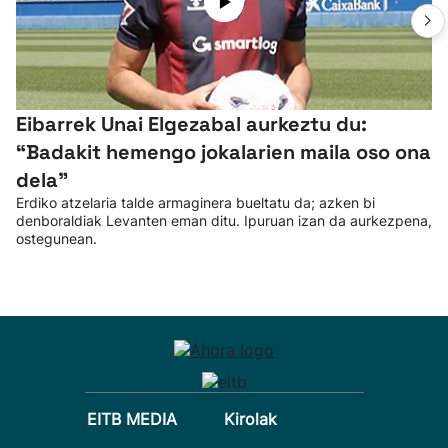
Eibarrek Unai Elgezabal aurkeztu du:
“Badakit hemengo jokalarien maila oso ona
dela”
Erdiko atzelaria talde armaginera bueltatu da; azken bi
denboraldiak Levanten eman ditu. Ipuruan izan da aurkezpena,
ostegunean.
EITB MEDIA
Kirolak