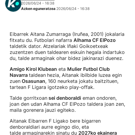
2026/06/24 - 16:38
Azken eguneratzea
2026/06/24 - 16:38
Eibarrek Aitana Zumarraga (Iruñea, 2001) jokalaria
fitxatu du. Futbolari nafarra
Alhama CF ElPozo
taldetik dator. Atzelariak Iñaki Goikoetxeak
zuzentzen duen taldearen eskuin hegala indartuko
du, talde armaginak ohar bidez jakinarazi duenez.
Amigo Kirol Klubean
eta
Mulier
Futbol Club
Navarra
taldean
hezia, Aitanak ibilbide luzea egin
zuen
Osasunan
, 160 neurketa jokatu baitzituen,
tartean F Ligara igotzeko play-offak.
Talde gorritxoan
sei denboraldi
eman ondoren,
joan den udan Alhama CF ElPozo taldera joan zen,
maila gorenera jauzi egiteko.
Aitanak Eibarren F Ligako bere bigarren
denboraldiari aurre egingo dio, eta
talde
armaginarekin sinatu du
2027ko ekainera