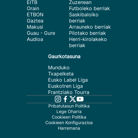
EITB
Zuzenean
Orain
Futboleko berriak
ETBON
Saskibaloiko
Gaztea
berriak
Makusi
Arrauneko berriak
Guau - Gure
Pilotako berriak
Audioa
Herri-kirolakeko
berriak
Gaurkotasuna
Munduko
Txapelketa
Eusko Label Liga
Euskotren Liga
Frantziako Tourra
Pribatutasun Politika
Lege Oharra
Cookieen Politika
Cookieen Konfigurazioa
Harremana