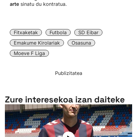
arte
sinatu du kontratua.
Fitxaketak
Futbola
SD Eibar
Emakume Kirolariak
Osasuna
Moeve F Liga
Publizitatea
Zure interesekoa izan daiteke